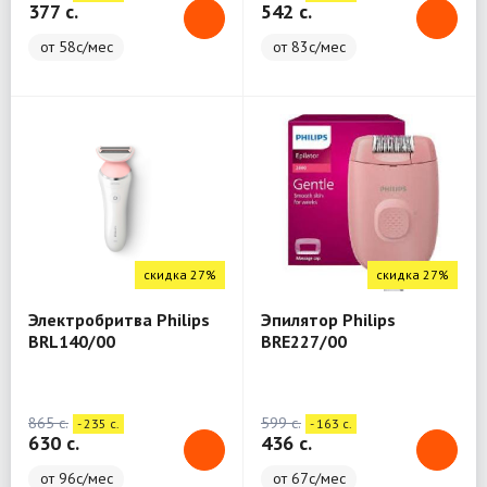
377 c.
542 c.
от 58с/мес
от 83с/мес
скидка 27%
скидка 27%
Электробритва Philips
Эпилятор Philips
BRL140/00
BRE227/00
865 c.
599 c.
- 235 c.
- 163 c.
630 c.
436 c.
от 96с/мес
от 67с/мес