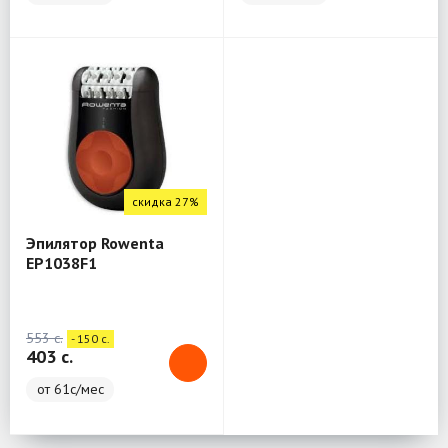
скидка 27%
Эпилятор Rowenta
EP1038F1
553 c.
- 150 c.
403 c.
от 61с/мес