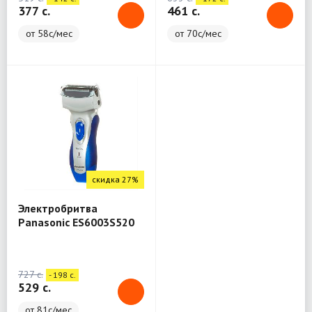
377 c.
461 c.
от 58с/мес
от 70с/мес
скидка 27%
Электробритва
Panasonic ES6003S520
727 c.
- 198 c.
529 c.
от 81с/мес