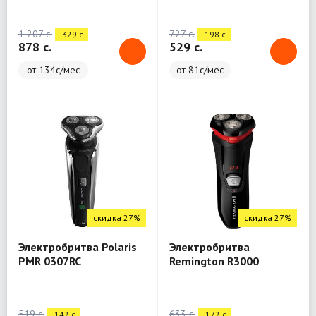
1 207 c.
727 c.
- 329 c.
- 198 c.
878 c.
529 c.
от 134с/мес
от 81с/мес
скидка 27%
скидка 27%
Электробритва Polaris
Электробритва
PMR 0307RC
Remington R3000
519 c.
633 c.
- 142 c.
- 172 c.