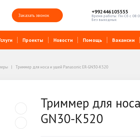
+992446105555
Заказать звонок
Время работы: Пн-Сб с 08:0
Без выходных
Услуги
Проекты
Новости
Помощь
Вакансии
меры
Триммер для носа и ушей Panasonic ER-GN30-K520
Триммер для носа
GN30-K520