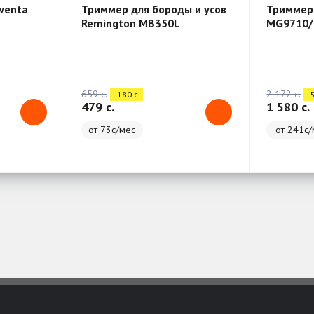
wenta
Триммер для бороды и усов
Триммер 
Remington MB350L
MG9710/
659 c.
2 172 c.
- 180 c.
- 
479 c.
1 580 c.
от 73с/мес
от 241с/