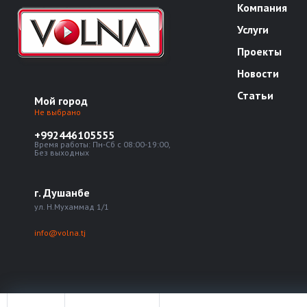
Компания
Услуги
Проекты
Новости
Статьи
Мой город
Не выбрано
+992446105555
Время работы: Пн-Сб с 08:00-19:00,
Без выходных
г. Душанбе
ул. Н.Мухаммад 1/1
info@volna.tj