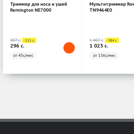
Триммер для носа и ушей
Мультитриммер Ro
Remington NE7000
TN9464E0
407 c.
1 407 c.
- 111 c.
- 384 c.
296 c.
1 023 c.
от 45с/мес
от 156с/мес