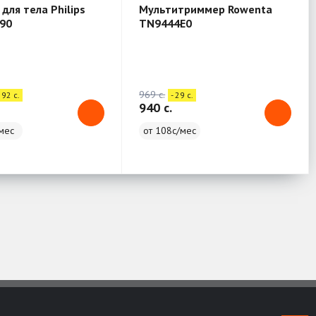
для тела Philips
Мультитриммер Rowenta
90
TN9444E0
969 c.
592 c.
- 29 c.
940 c.
мес
от 108с/мес