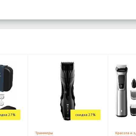
идка 27%
скидка 27%
Триммеры
Красота и 