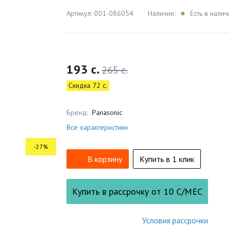
Артикул: 001-086054
Наличие:
Есть в налич
193 c.
265 c.
Скидка 72 c.
Бренд:
Panasonic
Все характеристики
-27%
В корзину
Купить в 1 клик
Купить в рассрочку от
10
С/МЕС
Условия рассрочки