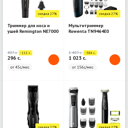
скидка 27%
скидка 27%
Триммер для носа и
Мультитриммер
ушей Remington NE7000
Rowenta TN9464E0
407 c.
1 407 c.
- 111 c.
- 384 c.
296 c.
1 023 c.
от 45с/мес
от 156с/мес
скидка 27%
скидка 27%