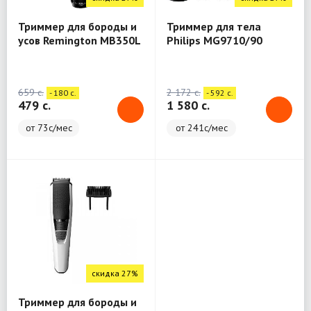
Триммер для бороды и
Триммер для тела
усов Remington MB350L
Philips MG9710/90
659 c.
2 172 c.
- 180 c.
- 592 c.
479 c.
1 580 c.
от 73с/мес
от 241с/мес
скидка 27%
Триммер для бороды и