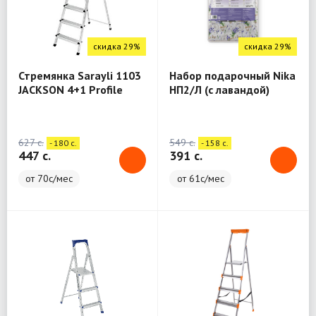
скидка 29%
скидка 29%
Стремянка Sarayli 1103
Набор подарочный Nika
JACKSON 4+1 Profile
НП2/Л (с лавандой)
Ladder
627 c.
549 c.
- 180 c.
- 158 c.
447 c.
391 c.
от 70с/мес
от 61с/мес