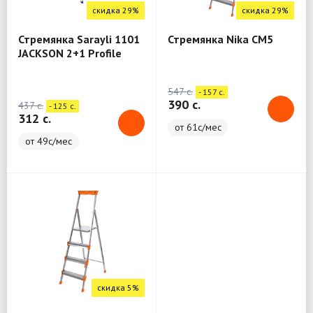
скидка 29%
скидка 29%
Стремянка Sarayli 1101
Стремянка Nika СМ5
JACKSON 2+1 Profile
Ladder
547 c.
- 157 c.
390 c.
437 c.
- 125 c.
312 c.
от 61с/мес
от 49с/мес
скидка 5%