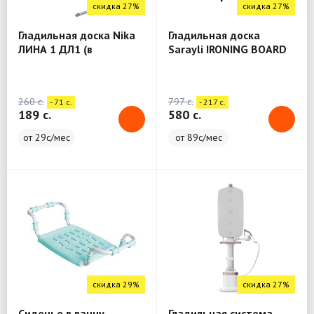
скидка 27%
скидка 27%
Гладильная доска Nika
Гладильная доска
ЛИНА 1 ДЛ1 (в
Sarayli IRONING BOARD
ассортименте)
Caprice
260 c.
797 c.
- 71 c.
- 217 c.
189 c.
580 c.
от 29с/мес
от 89с/мес
скидка 29%
скидка 27%
Сиденье в ванну
Гладильная система