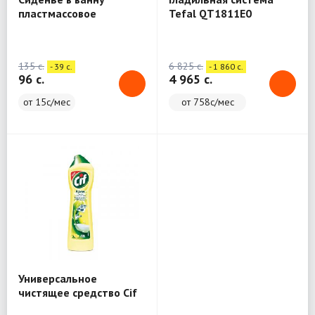
пластмассовое
Tefal QT1811E0
раздвижное Nika СВ5/
(Вертикальный
БР (бирюзовый)
отпариватель)
135 c.
6 825 c.
- 39 c.
- 1 860 c.
96 c.
4 965 c.
от 15с/мес
от 758с/мес
Универсальное
чистящее средство Cif
Актив крем 500 мл