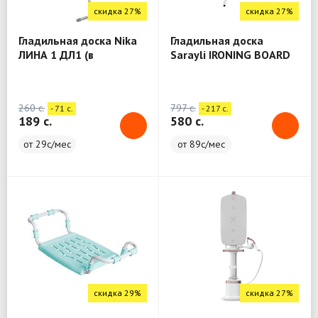
скидка 27%
скидка 27%
Гладильная доска Nika
Гладильная доска
ЛИНА 1 ДЛ1 (в
Sarayli IRONING BOARD
ассортименте)
Caprice
260 c.
797 c.
- 71 c.
- 217 c.
189 c.
580 c.
от 29с/мес
от 89с/мес
скидка 29%
скидка 27%