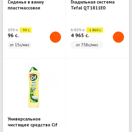
Сиденье в ванну
Гладильная система
пластмассовое
Tefal QT1811E0
раздвижное Nika СВ5/
(Вертикальный
БР (бирюзовый)
отпариватель)
135 c.
6 825 c.
- 39 c.
- 1 860 c.
96 c.
4 965 c.
от 15с/мес
от 758с/мес
Универсальное
чистящее средство Cif
Актив крем 500 мл