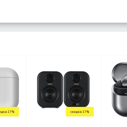
идка 27%
скидка 27%