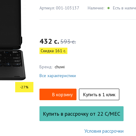
Артикул: 001-103137
Наличие:
Есть в налич
432 c.
593 c.
Скидка 161 c.
Бренд:
chuwi
Все характеристики
-27%
В корзину
Купить в 1 клик
Купить в рассрочку от
22
С/МЕС
Условия рассрочки