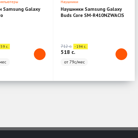
компьютеры
Наушники
и Samsung Galaxy
Наушники Samsung Galaxy
ro
Buds Core SM-R410NZWACIS
712 c.
559 c.
- 194 c.
518 c.
мес
от 79с/мес