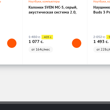
ы
Ноутбуки, компьютеры
Ноутбуки, 
Колонки SVEN MC-5, серый,
Наушник
акустическая система 2.0,
Buds 3 P
мощность 2х25Вт (RMS),
-701BT,
Bluetooth, RCA, оптический
TWS)
вход, USB, microSD, пульт ДУ
1 480 c.
2 052 c.
- 403 c.
- 
1 077 c.
1 493 c.
от 164с/мес
от 228с/