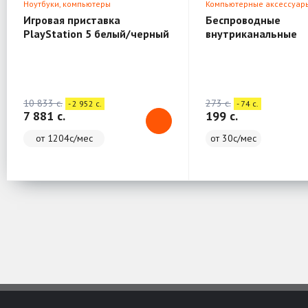
Ноутбуки, компьютеры
Компьютерные аксессуар
Игровая приставка
Беспроводные
PlayStation 5 белый/черный
внутриканальные
стереонаушники с
микрофоном SVEN E
белый (Bluetooth, 
10 833 c.
273 c.
- 2 952 c.
- 74 c.
7 881 c.
199 c.
от 1204с/мес
от 30с/мес