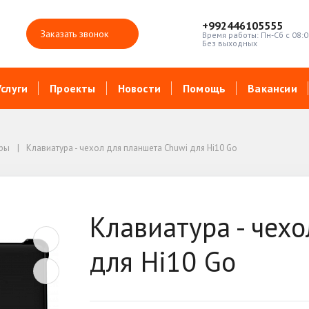
+992446105555
Заказать звонок
Время работы: Пн-Сб с 08:0
Без выходных
Услуги
Проекты
Новости
Помощь
Вакансии
ары
Клавиатура - чехол для планшета Chuwi для Hi10 Go
Клавиатура - чех
для Hi10 Go