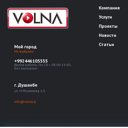
Компания
Услуги
Проекты
Новости
Статьи
Мой город
Не выбрано
+992446105555
Время работы: Пн-Сб с 08:00-19:00,
Без выходных
г. Душанбе
ул. Н.Мухаммад 1/1
info@volna.tj