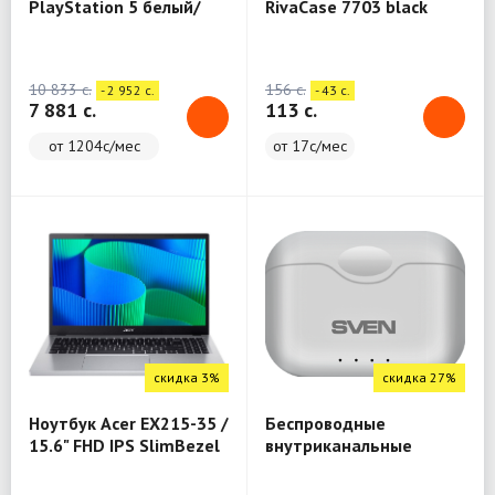
PlayStation 5 белый/
RivaCase 7703 black
черный
Laptop sleeve 13.3" / 12
10 833 c.
156 c.
- 2 952 c.
- 43 c.
7 881 c.
113 c.
от 1204с/мес
от 17с/мес
скидка 3%
скидка 27%
Ноутбук Acer EX215-35 /
Беспроводные
15.6" FHD IPS SlimBezel
внутриканальные
/ Intel® Core™ 3
стереонаушники с
processor N355 / UMA /
микрофоном SVEN E-