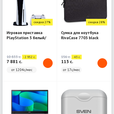
скидка 27%
скидка 28%
Игровая приставка
Сумка для ноутбука
PlayStation 5 белый/
RivaCase 7703 black
черный
Laptop sleeve 13.3" / 12
10 833 c.
156 c.
- 2 952 c.
- 43 c.
7 881 c.
113 c.
от 1204с/мес
от 17с/мес