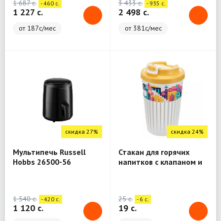
1 687 c.
3 433 c.
- 460 c.
- 935 c.
1 227 c.
2 498 c.
от 187с/мес
от 381с/мес
скидка 27%
скидка 24%
Мультипечь Russell
Стакан для горячих
Hobbs 26500-56
напитков с клапаном и
(черный)
декором "Городские
фантазии" 450 мл
(Белый) Phibo
1 540 c.
25 c.
- 420 c.
- 6 c.
433277316
1 120 c.
19 c.