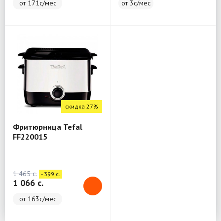
от 171с/мес
от 3с/мес
скидка 27%
Фритюрница Tefal
FF220015
1 465 c.
- 399 c.
1 066 c.
от 163с/мес