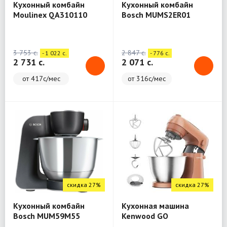
Кухонный комбайн
Кухонный комбайн
Moulinex QA310110
Bosch MUMS2ER01
3 753 c.
2 847 c.
- 1 022 c.
- 776 c.
2 731 c.
2 071 c.
от 417с/мес
от 316с/мес
скидка 27%
скидка 27%
Кухонный комбайн
Кухонная машина
Bosch MUM59M55
Kenwood GO
KZM35.000RD KM RD