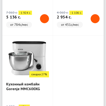
INT
7 060 c.
4 060 c.
- 1 924 c.
- 1 106 c.
5 136 c.
2 954 c.
от 784с/мес
от 451с/мес
скидка 27%
Кухонный комбайн
Gorenje MMC600XG