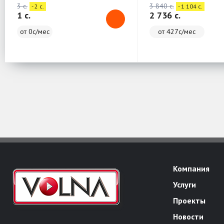
3 c.
3 840 c.
- 2 c.
- 1 104 c.
1 c.
2 736 c.
от 0с/мес
от 427с/мес
Компания
Услуги
Проекты
Новости