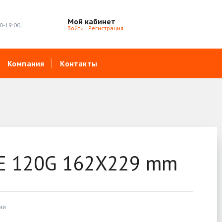
Мой кабинет
0-19:00,
Войти
|
Регистрация
Компания
Контакты
E 120G 162X229 mm
ии