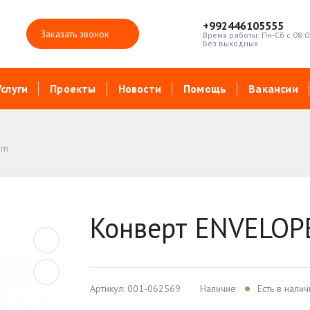
+992446105555
Заказать звонок
Время работы: Пн-Сб с 08:0
Без выходных
Услуги
Проекты
Новости
Помощь
Вакансии
mm
Конверт ENVELOP
Артикул: 001-062569
Наличие:
Есть в налич