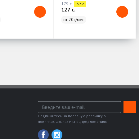
179 c.
- 52 c.
127 c.
от 20с/мес
Подпишитесь на полезную рассылку о
новинках, акциях и спецпредложениях