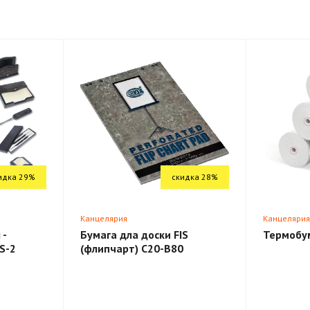
идка 29%
скидка 28%
Канцелярия
Канцеляри
 -
Бумага дла доски FIS
Термобу
S-2
(флипчарт) C20-B80