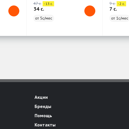
47 c.
9 c.
- 13 c.
- 2 c.
34 c.
7 c.
от 5с/мес
от 1с/мес
Акции
Бренды
Помощь
Контакты