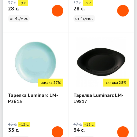
37 c.
37 c.
- 9 c.
- 9 c.
28 c.
28 c.
от 4с/мес
от 4с/мес
скидка 27%
скидка 28%
Тарелка Luminarc LM-
Тарелка Luminarc LM-
P2613
L9817
45 c.
47 c.
- 12 c.
- 13 c.
33 c.
34 c.