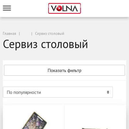
Главная
Сервиз столовый
Сервиз столовый
Показать фильтр