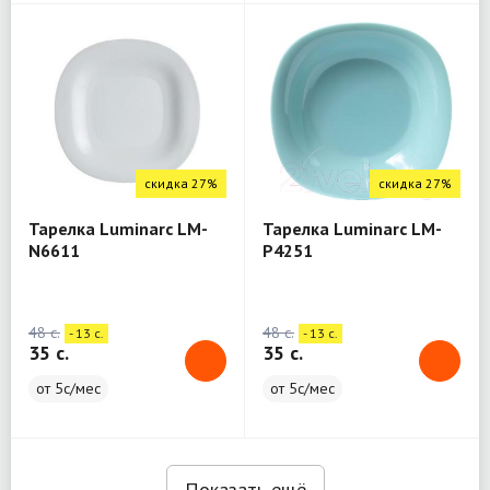
скидка 27%
скидка 27%
Тарелка Luminarc LM-
Тарелка Luminarc LM-
N6611
P4251
48 c.
48 c.
- 13 c.
- 13 c.
35 c.
35 c.
от 5с/мес
от 5с/мес
Показать ещё