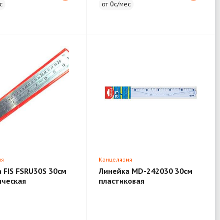
с
от 0с/мес
ия
Канцелярия
 FIS FSRU30S 30см
Линейка MD-242030 30см
ическая
пластиковая