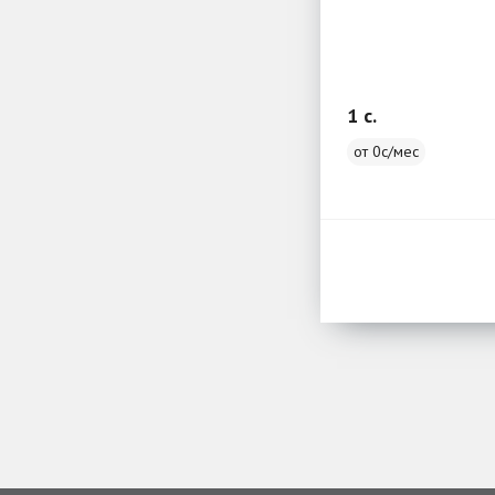
1 c.
от 0с/мес