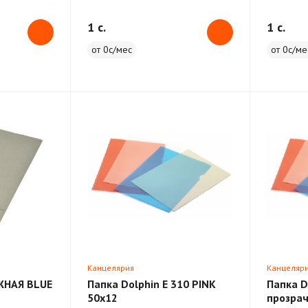
1 c.
1 c.
от 0с/мес
от 0с/ме
Канцелярия
Канцеляр
АЖНАЯ BLUE
Папка Dolphin E 310 PINK
Папка D
50х12
прозрач