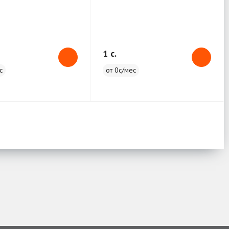
1 c.
с
от 0с/мес