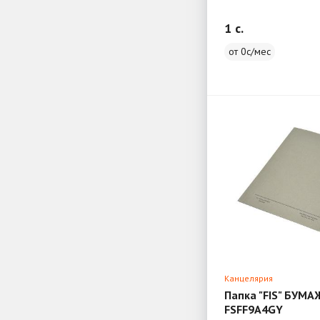
1 c.
от 0с/мес
Канцелярия
Папка "FIS" БУМ
FSFF9A4GY