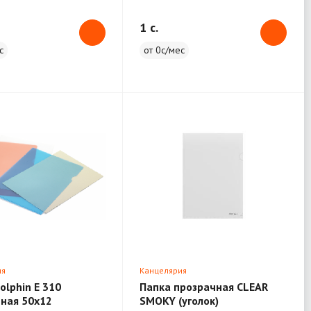
1 c.
с
от 0с/мес
ия
Канцелярия
olphin E 310
Папка прозрачная CLEAR
ная 50х12
SMOKY (уголок)