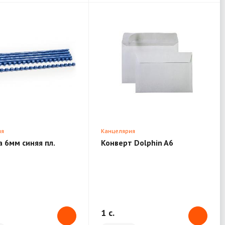
ия
Канцелярия
 6мм синяя пл.
Конверт Dolphin A6
1 c.