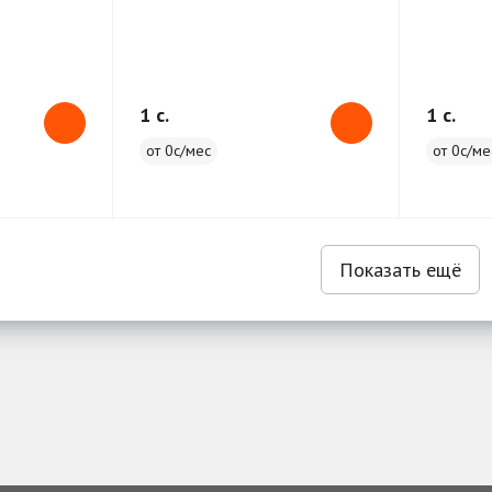
1 c.
1 c.
от 0с/мес
от 0с/ме
Показать ещё