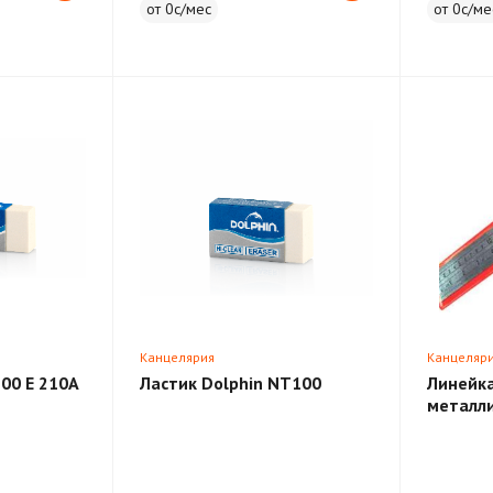
от 0с/мес
от 0с/ме
Канцелярия
Канцеляр
00 E 210A
Ластик Dolphin NT100
Линейка
металл