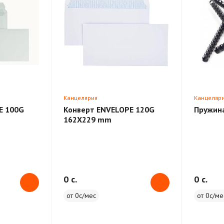
Канцелярия
Канцеляр
E 100G
Конверт ENVELOPE 120G
Пружина
162X229 mm
0 c.
0 c.
от 0с/мес
от 0с/ме