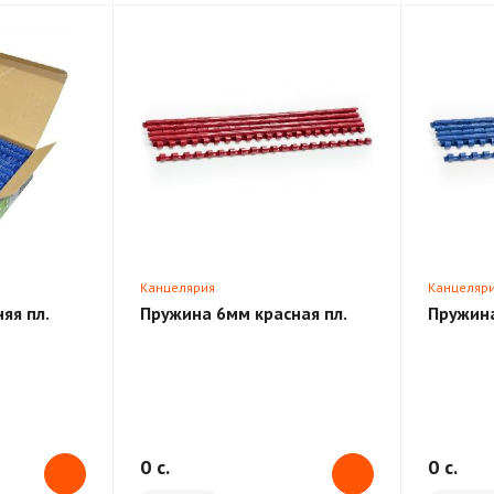
Канцелярия
Канцеляр
яя пл.
Пружина 6мм красная пл.
Пружина
0 c.
0 c.