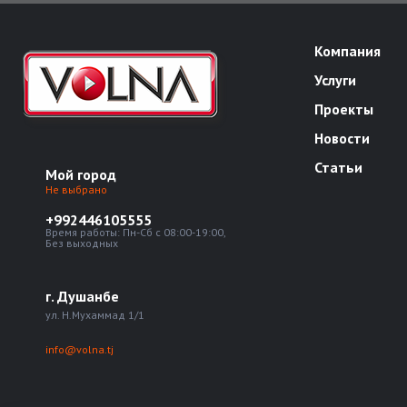
Компания
Услуги
Проекты
Новости
Статьи
Мой город
Не выбрано
+992446105555
Время работы: Пн-Сб с 08:00-19:00,
Без выходных
г. Душанбе
ул. Н.Мухаммад 1/1
info@volna.tj