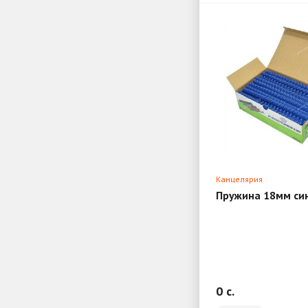
Канцелярия
Пружина 18мм син
0 c.