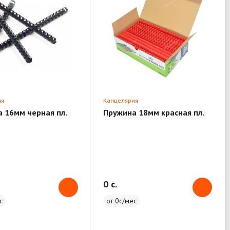
ия
Канцелярия
 16мм черная пл.
Пружина 18мм красная пл.
0 c.
с
от 0с/мес