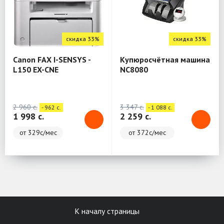
скидка 33%
скидка 33%
Canon FAX I-SENSYS -
Купюросчётная машина
L150 EX-CNE
NC8080
2 960 c.
3 347 c.
- 962 c.
- 1 088 c.
1 998 c.
2 259 c.
от 329с/мес
от 372с/мес
К началу страницы