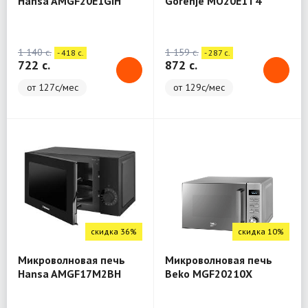
Hansa AMGF20E1GIH
Gorenje MO20E1T4
1 140 c.
1 159 c.
- 418 c.
- 287 c.
722 c.
872 c.
от 127с/мес
от 129с/мес
скидка 36%
скидка 10%
Микроволновая печь
Микроволновая печь
Hansa AMGF17M2BH
Beko MGF20210X