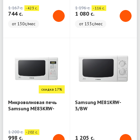
1 167 c.
1 196 c.
- 423 c.
- 116 c.
744 c.
1 080 c.
от 130с/мес
от 133с/мес
скидка 17%
Микроволновая печь
Samsung ME81KRW-
Samsung ME83KRW-
3/BW
3/BW
1 200 c.
- 202 c.
998 c.
1 205 c.