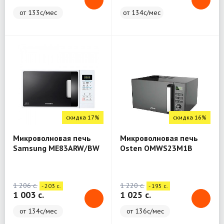
от 133с/мес
от 134с/мес
скидка 17%
скидка 16%
Микроволновая печь
Микроволновая печь
Samsung ME83ARW/BW
Osten OMWS23M1B
1 206 c.
1 220 c.
- 203 c.
- 195 c.
1 003 c.
1 025 c.
от 134с/мес
от 136с/мес