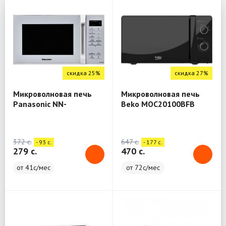
скидка 25%
скидка 27%
Микроволновая печь
Микроволновая печь
Panasonic NN-
Beko MOC20100BFB
ST34HWZPE
372 c.
647 c.
- 93 c.
- 177 c.
279 c.
470 c.
от 41с/мес
от 72с/мес