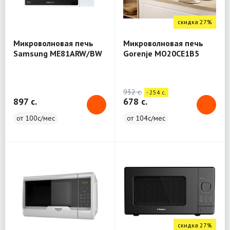
скидка 27%
Микроволновая печь
Микроволновая печь
Samsung ME81ARW/BW
Gorenje MO20CE1B5
932 c.
- 254 c.
897 c.
678 c.
от 100с/мес
от 104с/мес
скидка 27%