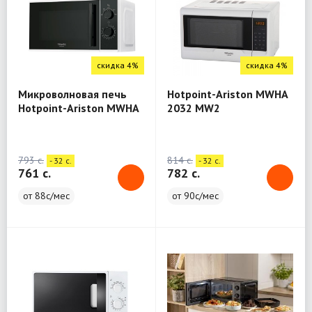
скидка 4%
скидка 4%
Микроволновая печь
Hotpoint-Ariston MWHA
Hotpoint-Ariston MWHA
2032 MW2
2011 MW1
793 c.
814 c.
- 32 c.
- 32 c.
761 c.
782 c.
от 88с/мес
от 90с/мес