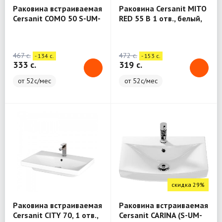
Раковина встраиваемая
Раковина Cersanit MITO
Cersanit COMO 50 S-UM-
RED 55 B 1 отв., белый,
COM50/1-w 1 отв белый
Сорт1, белый S-UM-
Сорт1
MIR55/1-w+Пьедестал
Cersanit MITO RED S -
467 c.
472 c.
- 134 c.
- 153 c.
PO-MIR50/55/60-w
333 c.
319 c.
от 52с/мес
от 52с/мес
скидка 29%
Раковина встраиваемая
Раковина встраиваемая
Cersanit CITY 70, 1 отв.,
Cersanit CARINA (S-UM-