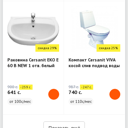
скидка 29%
скидка 25%
Раковина Cersanit EKO E
Компакт Cersanit VIVA
60 B NEW 1 отв. белый
косой слив подвод воды
Сорт1 +Пьедестал
снизу арм 1-ур с
Cersanit EKO для
кр.полипр белый Сорт
раковин E50/55/60
S-KO-VIV-ST-P-w
900 c.
987 c.
- 259 c.
- 247 c.
641 c.
740 c.
от 100с/мес
от 110с/мес
Показать ещё