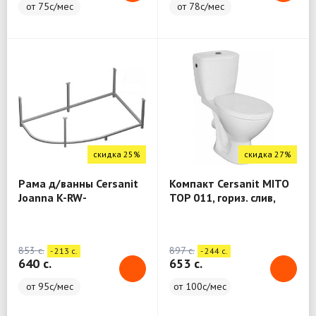
от 75с/мес
от 78с/мес
скидка 25%
скидка 27%
Рама д/ванны Cersanit
Компакт Cersanit MITO
Joanna K-RW-
TOP 011, гориз. слив,
JOANNA*140n метал. в
арм.1-ур, с кр.полипр.,
комплекте со
белый, Сорт1, S-KO-MIR-
сборочным пакетом,
TOP-ST-P-w
853 c.
897 c.
- 213 c.
- 244 c.
Сорт1
640 c.
653 c.
от 95с/мес
от 100с/мес