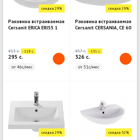
скидка 29%
скидка 29%
Раковина встраиваемая
Раковина встраиваемая
Cersanit ERICA ERI55 1
Cersanit CERSANIA, CE 60
отв., белый, Сорт1, S-
B 1 отв., белый, Сорт1,
UM-ERI55/1-w
S-UM-CE60/1-w
413 c.
457 c.
- 118 c.
- 131 c.
295 c.
326 c.
от 46с/мес
от 51с/мес
скидка 29%
скидка 32%