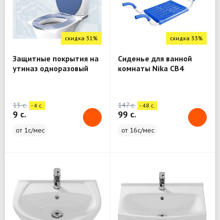
скидка 31%
скидка 33%
Защитные покрытия на
Сиденье для ванной
утиназ одноразовый
комнаты Nika СВ4
PATERRA 409-006 10шт
индиго
13 c.
147 c.
- 4 c.
- 48 c.
9 c.
99 c.
от 1с/мес
от 16с/мес