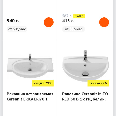
белый, Сорт1 S-UM-
CAR55/1-w) отв., белый,
CIT70/1-w
Сорт1
583 c.
- 168 c.
540 c.
415 c.
от 60с/мес
от 65с/мес
скидка 29%
скидка 27%
Раковина встраиваемая
Раковина Cersanit MITO
Cersanit ERICA ERI70 1
RED 60 B 1 отв., белый,
отв., белый, Сорт1, S-
Сорт1, белый S-UM-
UM-ERI70/1-w
MIR60/1-w+Пьедестал
Cersanit MITO RED S -