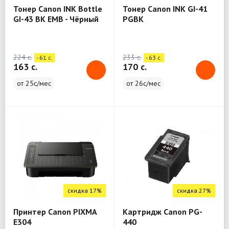
Тонер Canon INK Bottle
Тонер Canon INK GI-41
GI-43 BK EMB - Чёрный
PGBK
224 c.
233 c.
- 61 c.
- 63 c.
163 c.
170 c.
от 25с/мес
от 26с/мес
скидка 17%
скидка 27%
Принтер Canon PIXMA
Картридж Canon PG-
E304
440