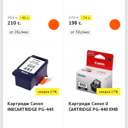
252 c.
272 c.
- 42 c.
- 74 c.
210 c.
198 c.
от 28с/мес
от 30с/мес
скидка 27%
скидка 27%
Картридж Canon
Картридж Canon IJ
INKCARTRIDGE PG-445
CARTRIDGE PG-440 EMB
EMB