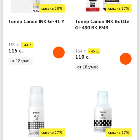
скидка 28%
скидка 27%
Тонер Canon INK GI-41 Y
Тонер Canon INK Bottle
GI-490 BK EMB
159 c.
- 44 c.
115 c.
164 c.
- 45 c.
119 c.
от 18с/мес
от 18с/мес
скидка 27%
скидка 27%