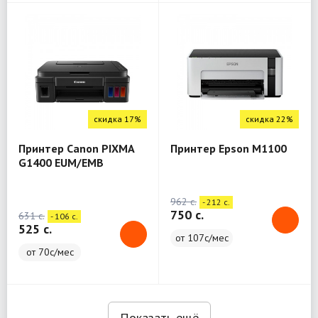
скидка 17%
скидка 22%
Принтер Canon PIXMA
Принтер Epson M1100
G1400 EUM/EMB
962 c.
- 212 c.
750 c.
631 c.
- 106 c.
525 c.
от 107с/мес
от 70с/мес
Показать ещё