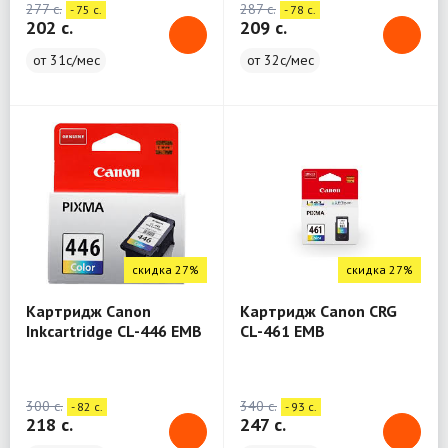
277 c.
287 c.
- 75 c.
- 78 c.
202 c.
209 c.
от 31с/мес
от 32с/мес
скидка 27%
скидка 27%
Картридж Canon
Картридж Canon CRG
Inkcartridge CL-446 EMB
CL-461 EMB
300 c.
340 c.
- 82 c.
- 93 c.
218 c.
247 c.