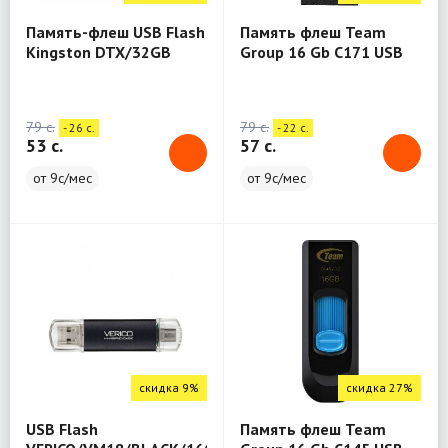
Память-флеш USB Flash
Память флеш Team
Kingston DTX/32GB
Group 16 Gb C171 USB
2.0 Black
79 c.
79 c.
- 26 c.
- 22 c.
53 c.
57 c.
от 9с/мес
от 9с/мес
скидка 9%
скидка 27%
USB Flash
Память флеш Team