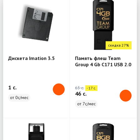
скидка 27%
Дискета Imation 3.5
Память флеш Team
Group 4 Gb C171 USB 2.0
Black
1 c.
63 c.
- 17 c.
46 c.
от 0с/мес
от 7с/мес