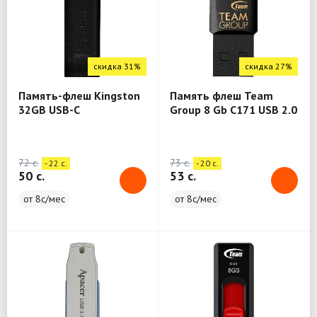
скидка 31%
скидка 27%
Память-флеш Kingston
Память флеш Team
32GB USB-C
Group 8 Gb C171 USB 2.0
DataTraveler 70
Black
72 c.
73 c.
- 22 c.
- 20 c.
50 c.
53 c.
от 8с/мес
от 8с/мес