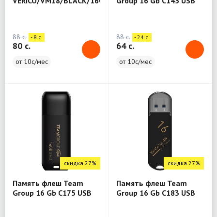
VERICO/VM18/BLACK/16GB
Group 16 Gb C145 USB
3.2 Gen1 Blue
88 c.
88 c.
- 8 c.
- 24 c.
80 c.
64 c.
от 10с/мес
от 10с/мес
скидка 27%
скидка 27%
Память флеш Team
Память флеш Team
Group 16 Gb C175 USB
Group 16 Gb C183 USB
3.2 Gen1
3.2 Gen1