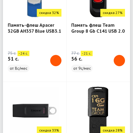
скидка 32%
скидка 27%
Память-флеш Apacer
Память флеш Team
32GB AH357 Blue USB3.1
Group 8 Gb C141 USB 2.0
Red
75 c.
77 c.
- 24 c.
- 21 c.
51 c.
56 c.
от 8с/мес
от 9с/мес
скидка 33%
скидка 28%