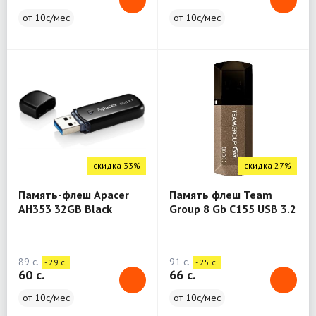
от 10с/мес
от 10с/мес
скидка 33%
скидка 27%
Память-флеш Apacer
Память флеш Team
AH353 32GB Black
Group 8 Gb C155 USB 3.2
USB3.1
Gen1
89 c.
91 c.
- 29 c.
- 25 c.
60 c.
66 c.
от 10с/мес
от 10с/мес