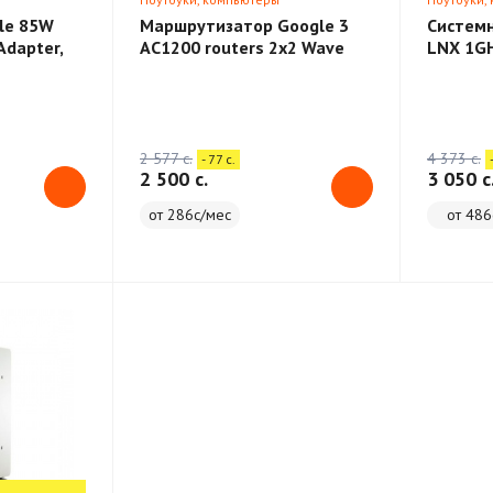
le 85W
Маршрутизатор Google 3
Системн
Adapter,
AC1200 routers 2x2 Wave
LNX 1GH
mesh
2 577 c.
4 373 c.
- 77 c.
2 500 c.
3 050 c
от 286с/мес
от 486