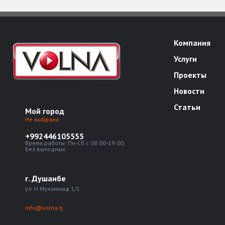
Компания
Услуги
Проекты
Новости
Статьи
Мой город
Не выбрано
+992446105555
Время работы: Пн-Сб с 08:00-19:00,
Без выходных
г. Душанбе
ул. Н.Мухаммад 1/1
info@volna.tj