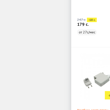
247 c.
- 68 c.
179 c.
от 27с/мес
Ноутбуки, компьютеры