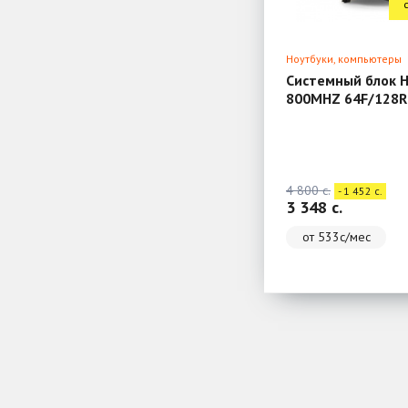
Ноутбуки, компьютеры
Системный блок H
800MHZ 64F/128R
4 800 c.
- 1 452 c.
3 348 c.
от 533с/мес