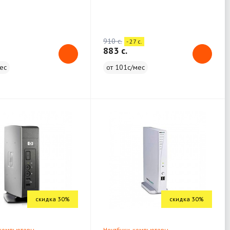
13-INCH
910 c.
- 27 c.
883 c.
ес
от 101с/мес
скидка 30%
скидка 30%
 компьютеры
Ноутбуки, компьютеры