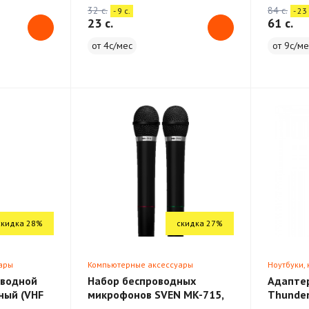
32 c.
84 c.
- 9 c.
- 23 
23 c.
61 c.
от 4с/мес
от 9с/ме
скидка 28%
скидка 27%
ары
Компьютерные аксессуары
Ноутбуки,
оводной
Набор беспроводных
Адаптер
ный (VHF
микрофонов SVEN MK-715,
Thunder
черный
Model A