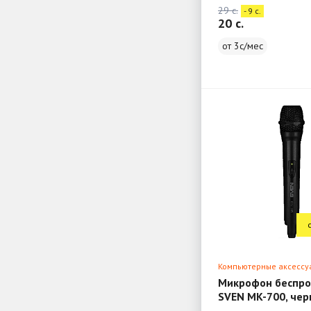
29 c.
- 9 c.
20 c.
от 3с/мес
Компьютерные аксессу
Микрофон беспр
SVEN MK-700, чер
диапазон)