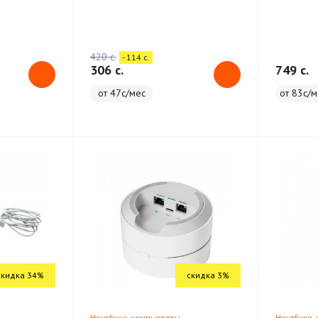
420 c.
- 114 c.
306 c.
749 c.
от 47с/мес
от 83с/м
скидка 34%
скидка 3%
Ноутбуки, компьютеры
Ноутбуки,