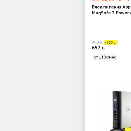
Блок питания App
MagSafe 2 Power 
Model: A1424
990 c.
- 333 c.
657 c.
от 110с/мес