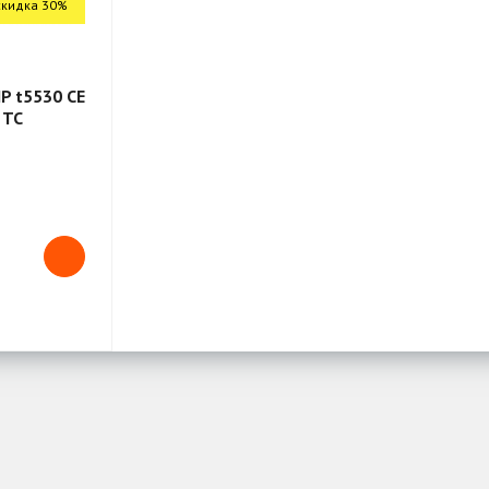
скидка 30%
P t5530 CE
 TC