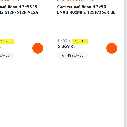
ый блок HP t5545
Системный блок HP c50
z 512F/512R VESA
LNXB 400MHz 128F/256R 00
TC
4 400 c.
- 1 323 c.
- 1 331 c.
.
3 069 c.
с/мес
от 489с/мес