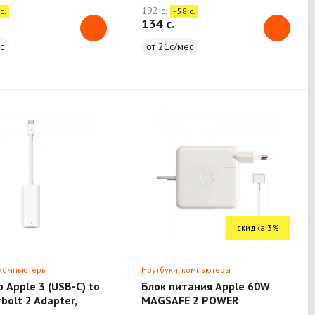
192 c.
c.
- 58 c.
134 c.
с
от 21с/мес
скидка 3%
 компьютеры
Ноутбуки, компьютеры
 Apple 3 (USB-C) to
Блок питания Apple 60W
bolt 2 Adapter,
MAGSAFE 2 POWER
1790
ADAPTER, Model: A1435 (FOR