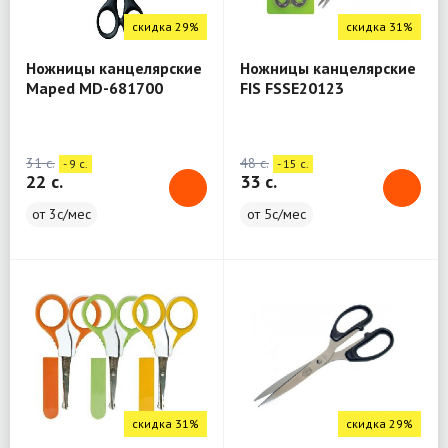
скидка 29%
скидка 31%
Ножницы канцелярские
Ножницы канцелярские
Maped MD-681700
FIS FSSE20123
(13см)
31 c.
48 c.
- 9 c.
- 15 c.
22 c.
33 c.
от 3с/мес
от 5с/мес
скидка 31%
скидка 29%