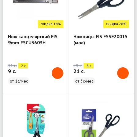
скидка 18%
скидка 28%
Нож канцелярский FIS
Ножницы FIS FSSE20015
9mm FSCU3603H
(мал)
11 c.
29 c.
- 2 c.
- 8 c.
9 c.
21 c.
от 1с/мес
от 3с/мес