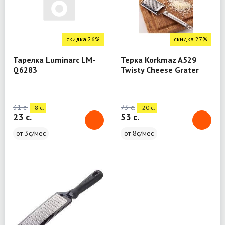
скидка 26%
скидка 27%
Тарелка Luminarc LM-
Терка Korkmaz A529
Q6283
Twisty Cheese Grater
31 c.
73 c.
- 8 c.
- 20 c.
23 c.
53 c.
от 3с/мес
от 8с/мес