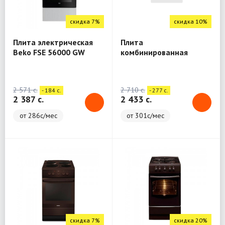
скидка 7%
скидка 10%
Плита электрическая
Плита
Beko FSE 56000 GW
комбинированная
Simfer FS60 2G2E
SERBB-011 BL
2 571 c.
2 710 c.
- 184 c.
- 277 c.
2 387 c.
2 433 c.
от 286с/мес
от 301с/мес
скидка 7%
скидка 20%