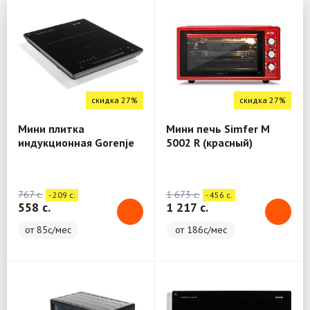
скидка 27%
скидка 27%
Мини плитка
Мини печь Simfer M
индукционная Gorenje
5002 R (красный)
ICY2000SP
767 c.
1 673 c.
- 209 c.
- 456 c.
558 c.
1 217 c.
от 85с/мес
от 186с/мес