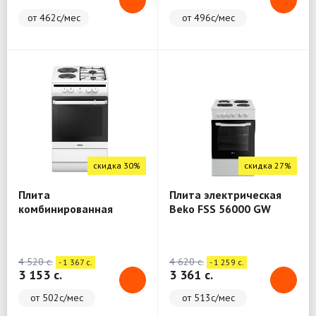
от 462с/мес
от 496с/мес
скидка 30%
скидка 27%
Плита
Плита электрическая
комбинированная
Beko FSS 56000 GW
Hansa FCMW53050
4 520 c.
4 620 c.
- 1 367 c.
- 1 259 c.
3 153 c.
3 361 c.
от 502с/мес
от 513с/мес