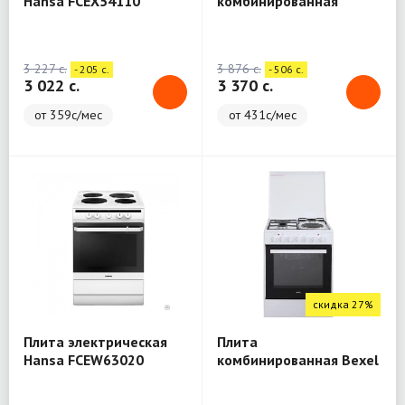
Hansa FCEX54110
комбинированная
Gorenje KN5121WG
3 227 c.
3 876 c.
- 205 c.
- 506 c.
3 022 c.
3 370 c.
от 359с/мес
от 431с/мес
скидка 27%
Плита электрическая
Плита
Hansa FCEW63020
комбинированная Bexel
BXL F6222 EW