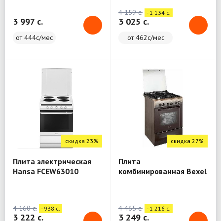
4 159 c.
- 1 134 c.
3 997 c.
3 025 c.
от 444с/мес
от 462с/мес
скидка 23%
скидка 27%
Плита электрическая
Плита
Hansa FCEW63010
комбинированная Bexel
FS662G2EX
4 160 c.
4 465 c.
- 938 c.
- 1 216 c.
3 222 c.
3 249 c.