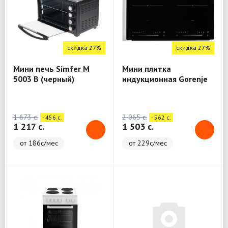
скидка 27%
скидка 27%
Мини печь Simfer M
Мини плитка
5003 B (черный)
индукционная Gorenje
ICY3500DP
1 673 c.
2 065 c.
- 456 c.
- 562 c.
1 217 c.
1 503 c.
от 186с/мес
от 229с/мес