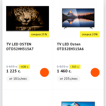
скидка 25%
скидка 20%
TV LED OSTEN
TV LED Osten
OTD32HH315A7
OTD32EH315A6
1 633 c.
1 825 c.
- 408 c.
- 365 c.
1 225 c.
1 460 c.
от 181с/мес
от 203с/мес