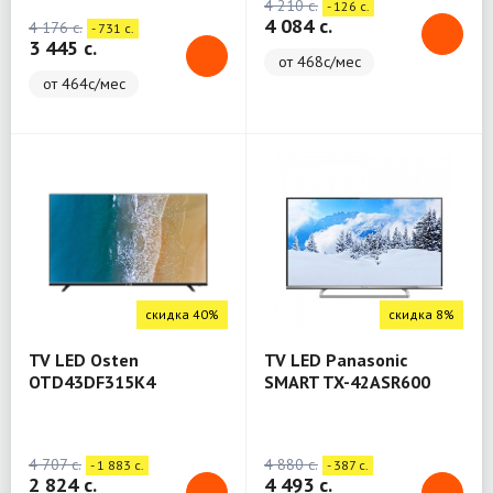
4 210 c.
- 126 c.
4 084 c.
4 176 c.
- 731 c.
3 445 c.
от 468с/мес
от 464с/мес
скидка 40%
скидка 8%
TV LED Osten
TV LED Panasonic
OTD43DF315K4
SMART TX-42ASR600
4 707 c.
4 880 c.
- 1 883 c.
- 387 c.
2 824 c.
4 493 c.