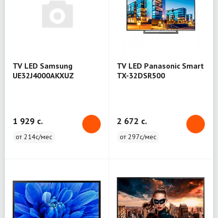
TV LED Samsung
TV LED Panasonic Smart
UE32J4000AKXUZ
TX-32DSR500
1 929 c.
2 672 c.
от 214с/мес
от 297с/мес