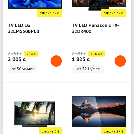
скидка 27%
скидка 37%
TV LED LG
TV LED Panasonic TX-
32LM550BPLB
32DR400
2 753 c.
2 893 c.
- 750 c.
- 1 070 c.
2 003 c.
1 823 c.
от 306с/мес
от 321с/мес
скидка 3%
скидка 27%