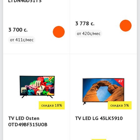
LTDN40D51TS
3 778 c.
3 700 c.
от 420с/мес
от 411с/мес
скидка 18%
скидка 3%
TV LED Osten
TV LED LG 43LK5910
OTD49BF315UOB