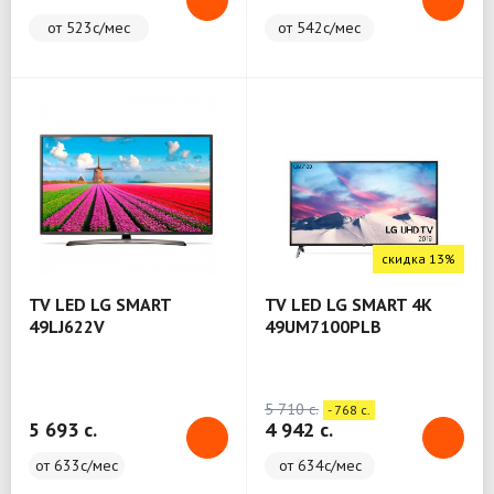
от 523с/мес
от 542с/мес
скидка 13%
TV LED LG SMART
TV LED LG SMART 4К
49LJ622V
49UM7100PLB
5 710 c.
- 768 c.
5 693 c.
4 942 c.
от 633с/мес
от 634с/мес