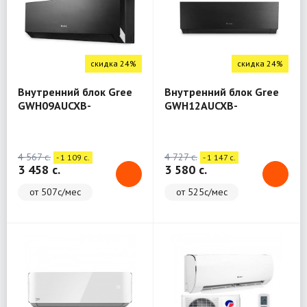
скидка 24%
скидка 24%
Внутренний блок Gree
Внутренний блок Gree
GWH09AUCXB-
GWH12AUCXB-
K6DNA1A/I (CLIVIA)
K6DNA1A/I (CLIVIA)
4 567 c.
4 727 c.
- 1 109 c.
- 1 147 c.
3 458 c.
3 580 c.
от 507с/мес
от 525с/мес