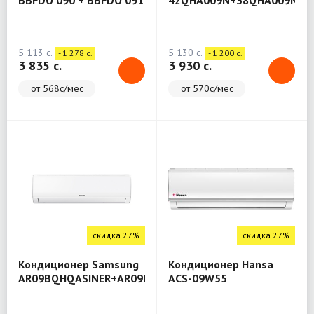
BBFDO 090 + BBFDO 091
42QHA009N+38QHA009N
5 113 c.
5 130 c.
- 1 278 c.
- 1 200 c.
3 835 c.
3 930 c.
от 568с/мес
от 570с/мес
скидка 27%
скидка 27%
Кондиционер Samsung
Кондиционер Hansa
AR09BQHQASINER+AR09BQHQASIXER
ACS-09W55