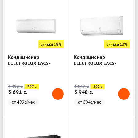
скидка 18%
скидка 13%
Кондиционер
Кондиционер
ELECTROLUX EACS-
ELECTROLUX EACS-
09HAT/N3_20Y (Atrium)
12HAT/N3_20Y (Atrium)
4 488 c.
4 540 c.
- 797 c.
- 592 c.
3 691 c.
3 948 c.
от 499с/мес
от 504с/мес