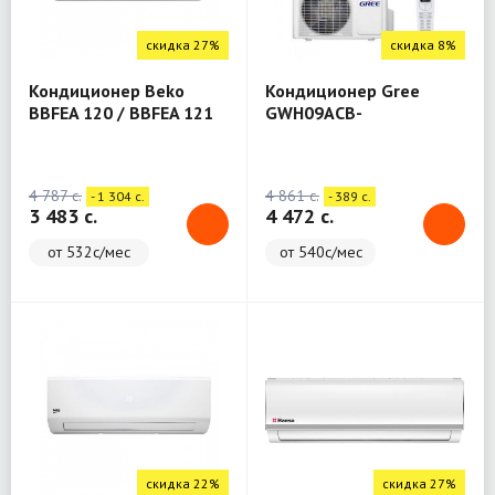
скидка 27%
скидка 8%
Кондиционер Beko
Кондиционер Gree
BBFEA 120 / BBFEA 121
GWH09ACB-
K3NNA3A/I+GWH09ACB-
K3NNA5A/O (FAiry)
4 787 c.
4 861 c.
- 1 304 c.
- 389 c.
3 483 c.
4 472 c.
от 532с/мес
от 540с/мес
скидка 22%
скидка 27%