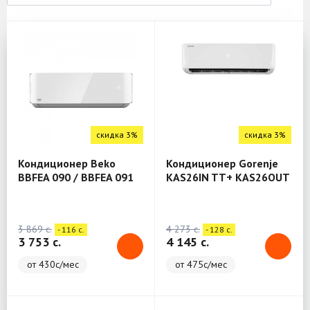
скидка 3%
скидка 3%
Кондиционер Beko
Кондиционер Gorenje
BBFEA 090 / BBFEA 091
KAS26IN TT+ KAS26OUT
TT
3 869 c.
4 273 c.
- 116 c.
- 128 c.
3 753 c.
4 145 c.
от 430с/мес
от 475с/мес