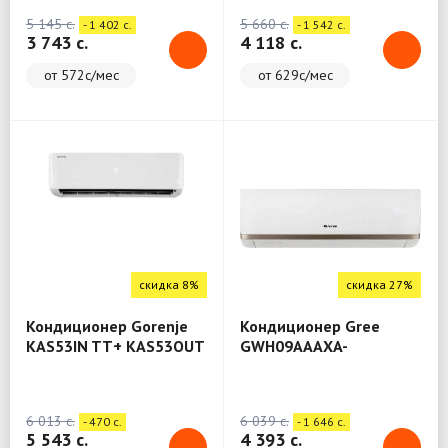
5 145 c.
5 660 c.
- 1 402 c.
- 1 542 c.
3 743 c.
4 118 c.
от 572с/мес
от 629с/мес
скидка 8%
скидка 27%
Кондиционер Gorenje
Кондиционер Gree
KAS53IN TT+ KAS53OUT
GWH09AAAXA-
TT
K3NNA2A/I+GWH09AGAXA-
K3NNA1A (Bora)
6 013 c.
6 039 c.
- 470 c.
- 1 646 c.
5 543 c.
4 393 c.