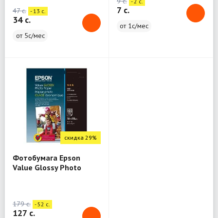
9 c.
- 2 c.
7 c.
47 c.
- 13 c.
34 c.
от 1с/мес
от 5с/мес
скидка 29%
Фотобумага Epson
Value Glossy Photo
Paper - 10x15см - 100
лист
179 c.
- 52 c.
127 c.