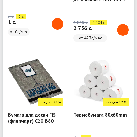
3 c.
- 2 c.
1 c.
3 840 c.
- 1 104 c.
2 736 c.
от 0с/мес
от 427с/мес
скидка 28%
скидка 22%
Бумага дла доски FIS
Термобумага 80x60mm
(флипчарт) C20-B80