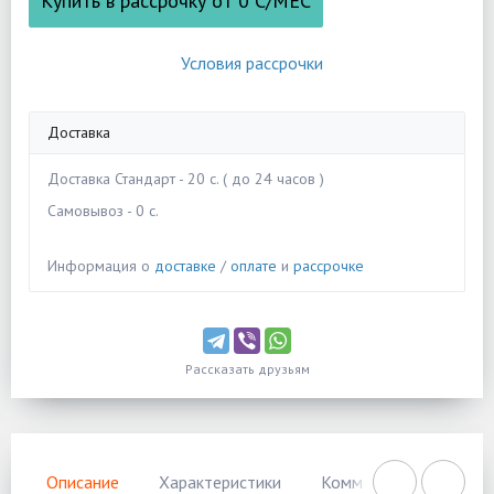
Купить в рассрочку от
0
С/МЕС
Условия рассрочки
Доставка
Доставка Стандарт - 20 c. ( до 24 часов )
Самовывоз - 0 c.
Информация о
доставке
/
оплате
и
рассрочке
Рассказать друзьям
Описание
Характеристики
Комментарии
Нал