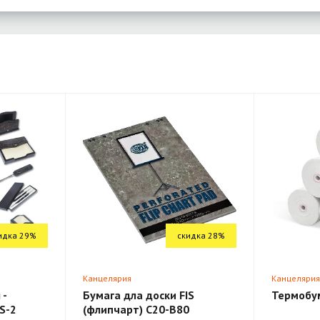
идка 29%
скидка 28%
Канцелярия
Канцеляри
 -
Бумага дла доски FIS
Термобу
S-2
(флипчарт) C20-B80