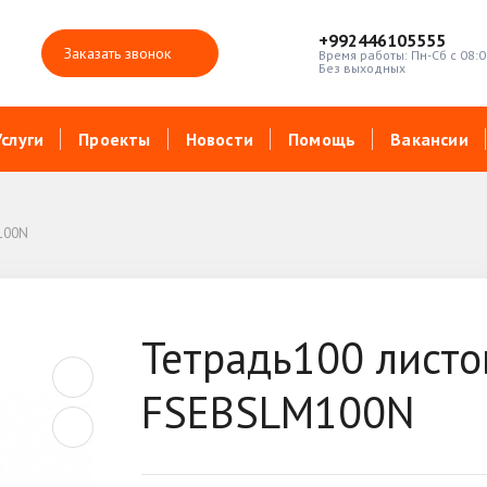
+992446105555
Заказать звонок
Время работы: Пн-Сб с 08:0
Без выходных
Услуги
Проекты
Новости
Помощь
Вакансии
100N
Тетрадь100 листо
FSEBSLM100N