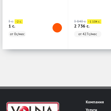
3 c.
3 840 c.
- 2 c.
- 1 104 c.
1 c.
2 736 c.
от 0с/мес
от 427с/мес
Компания
Услуги