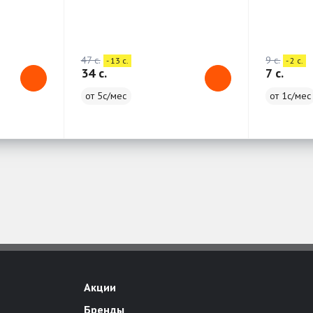
47 c.
9 c.
- 13 c.
- 2 c.
34 c.
7 c.
от 5с/мес
от 1с/мес
Акции
Бренды