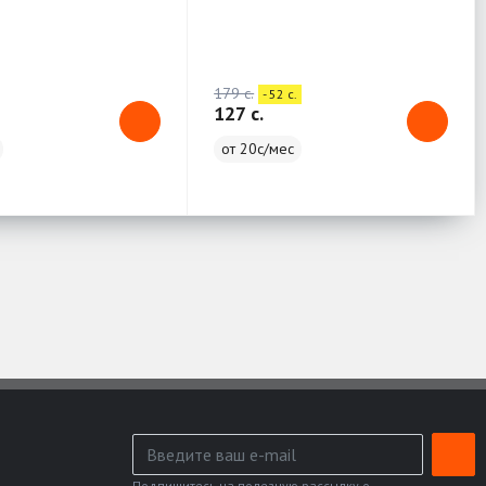
10x15см - 100 лист
179 c.
- 52 c.
127 c.
от 20с/мес
Подпишитесь на полезную рассылку о