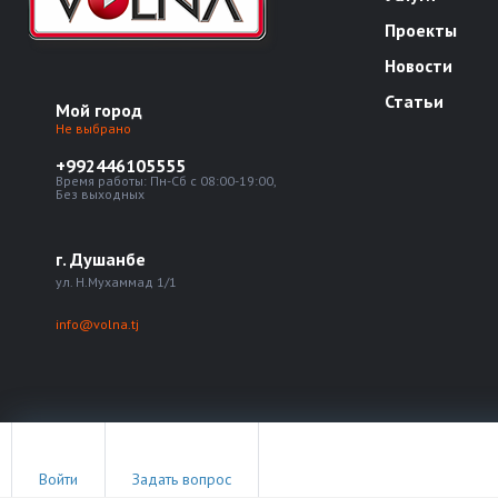
Проекты
Новости
Статьи
Мой город
Не выбрано
+992446105555
Время работы: Пн-Сб с 08:00-19:00,
Без выходных
г. Душанбе
ул. Н.Мухаммад 1/1
info@volna.tj
© Все права защищены. Информация сайта защищена законом об авторски
Войти
Задать вопрос