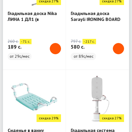
скидка 27%
скидка 27%
Гладильная доска Nika
Гладильная доска
ЛИНА 1 ДЛ1 (в
Sarayli IRONING BOARD
ассортименте)
Caprice
260 c.
797 c.
- 71 c.
- 217 c.
189 c.
580 c.
от 29с/мес
от 89с/мес
скидка 29%
скидка 27%
Сиденье в ванну
Гладильная система