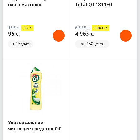
пластмассовое
Tefal QT1811E0
раздвижное Nika СВ5/
(Вертикальный
БР (бирюзовый)
отпариватель)
135 c.
6 825 c.
- 39 c.
- 1 860 c.
96 c.
4 965 c.
от 15с/мес
от 758с/мес
Универсальное
чистящее средство Cif
Актив крем 500 мл