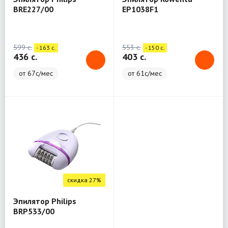
BRE227/00
EP1038F1
599 c.
553 c.
- 163 c.
- 150 c.
436 c.
403 c.
от 67с/мес
от 61с/мес
скидка 27%
Эпилятор Philips
BRP533/00