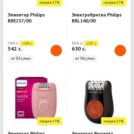
скидка 27%
скидка 27%
Эпилятор Philips
Электробритва Philips
BRE237/00
BRL140/00
745 c.
865 c.
- 203 c.
- 235 c.
542 c.
630 c.
от 83с/мес
от 96с/мес
скидка 27%
скидка 27%
Эпилятор Philips
Эпилятор Rowenta