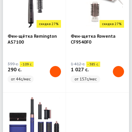
скидка 27%
скидка 27%
Фен-щётка Remington
Фен-щетка Rowenta
AS7100
CF9540F0
399 c.
1 412 c.
- 109 c.
- 385 c.
290 c.
1 027 c.
от 44с/мес
от 157с/мес