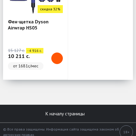
скидка 32%
Фен-щетка Dyson
Airwrap HS05
15 127 c.
- 4 916 c.
10 211 c.
от 1681с/мес
К началу страницы
© Все права защищены. Информация сайта защищена законом об
18+
авторских правах.