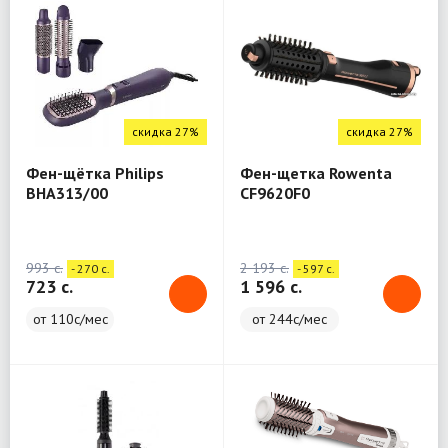
скидка 27%
скидка 27%
Фен-щётка Philips
Фен-щетка Rowenta
BHA313/00
CF9620F0
993 c.
2 193 c.
- 270 c.
- 597 c.
723 c.
1 596 c.
от 110с/мес
от 244с/мес