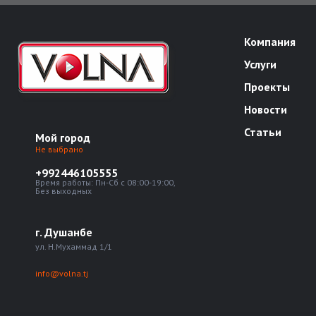
Компания
Услуги
Проекты
Новости
Статьи
Мой город
Не выбрано
+992446105555
Время работы: Пн-Сб с 08:00-19:00,
Без выходных
г. Душанбе
ул. Н.Мухаммад 1/1
info@volna.tj