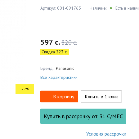
Артикул: 001-091765
Наличие:
Есть в налич
597 c.
820 c.
Скидка 223 c.
Бренд:
Panasonic
Все характеристики
-27%
В корзину
Купить в 1 клик
Купить в рассрочку от
31
С/МЕС
Условия рассрочки