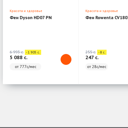
Красота и здоровье
Красота и здоровье
Фен Dyson HD07 PN
Фен Rowenta CV180
6 993 c.
255 c.
- 1 905 c.
- 8 c.
5 088 c.
247 c.
от 777с/мес
от 28с/мес