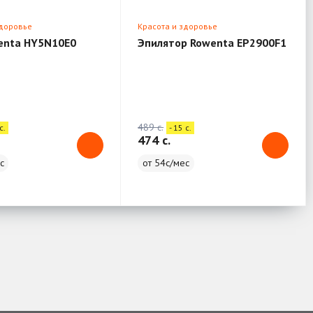
здоровье
Красота и здоровье
enta HY5N10E0
Эпилятор Rowenta EP2900F1
489 c.
c.
- 15 c.
474 c.
с
от 54с/мес