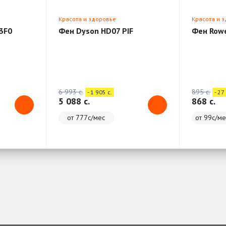
Красота и здоровье
Красота и 
3F0
Фен Dyson HD07 PIF
Фен Row
6 993 c.
895 c.
- 1 905 c.
- 27 
5 088 c.
868 c.
от 777с/мес
от 99с/ме