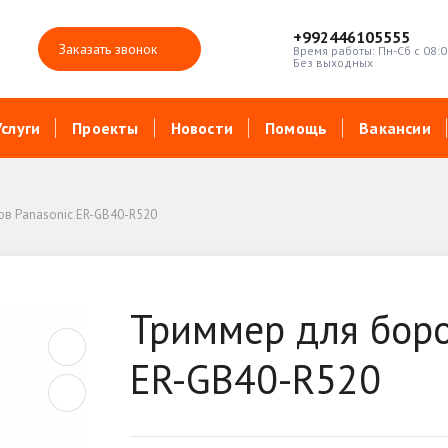
+992446105555
Заказать звонок
Время работы: Пн-Сб с 08:0
Без выходных
Услуги
Проекты
Новости
Помощь
Вакансии
ов Panasonic ER-GB40-R520
Триммер для боро
ER-GB40-R520