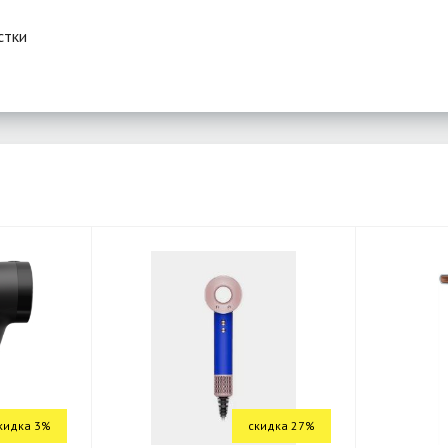
стки
кидка 3%
скидка 27%