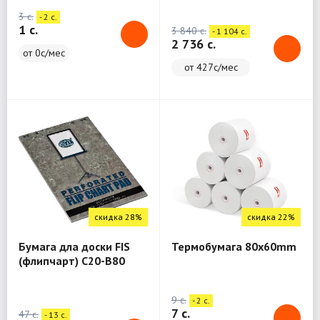
3 c.
- 2 c.
1 c.
3 840 c.
- 1 104 c.
2 736 c.
от 0с/мес
от 427с/мес
скидка 28%
скидка 22%
Бумага дла доски FIS
Термобумага 80x60mm
(флипчарт) C20-B80
9 c.
- 2 c.
7 c.
47 c.
- 13 c.