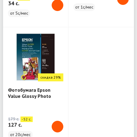
34 c.
от 1с/мес
от 5с/мес
скидка 29%
Фотобумага Epson
Value Glossy Photo
Paper - 10x15см - 100
лист
179 c.
- 52 c.
127 c.
от 20с/мес