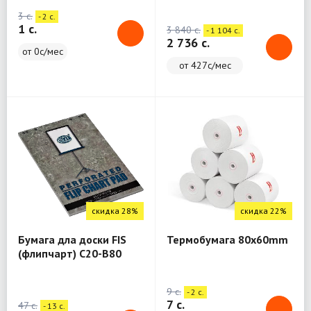
3 c.
- 2 c.
1 c.
3 840 c.
- 1 104 c.
2 736 c.
от 0с/мес
от 427с/мес
скидка 28%
скидка 22%
Бумага дла доски FIS
Термобумага 80x60mm
(флипчарт) C20-B80
9 c.
- 2 c.
7 c.
47 c.
- 13 c.