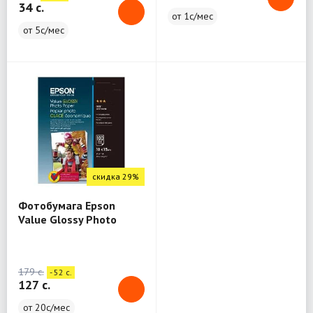
34 c.
от 1с/мес
от 5с/мес
скидка 29%
Фотобумага Epson
Value Glossy Photo
Paper - 10x15см - 100
лист
179 c.
- 52 c.
127 c.
от 20с/мес