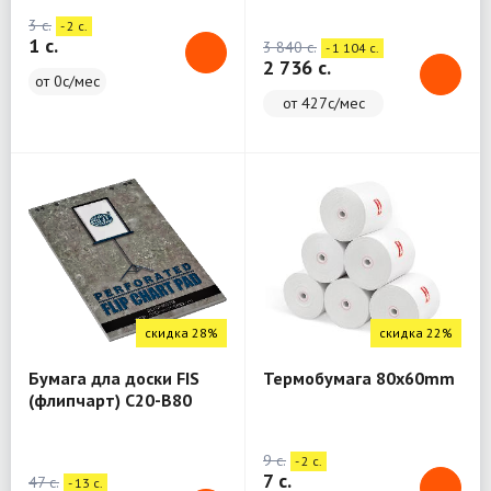
3 c.
- 2 c.
1 c.
3 840 c.
- 1 104 c.
2 736 c.
от 0с/мес
от 427с/мес
скидка 28%
скидка 22%
Бумага дла доски FIS
Термобумага 80x60mm
(флипчарт) C20-B80
9 c.
- 2 c.
7 c.
47 c.
- 13 c.