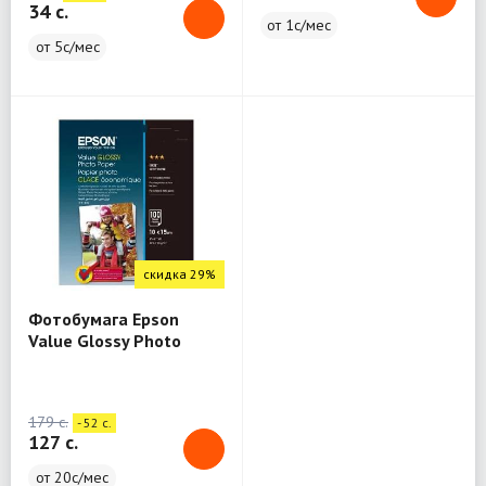
34 c.
от 1с/мес
от 5с/мес
скидка 29%
Фотобумага Epson
Value Glossy Photo
Paper - 10x15см - 100
лист
179 c.
- 52 c.
127 c.
от 20с/мес