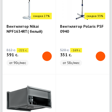
скидка 27%
скидка 33%
Вентилятор Nikai
Вентилятор Polaris PSF
NPF1634RT( белый)
0940
812 c.
520 c.
- 221 c.
- 169 c.
591 c.
351 c.
от 90с/мес
от 58с/мес