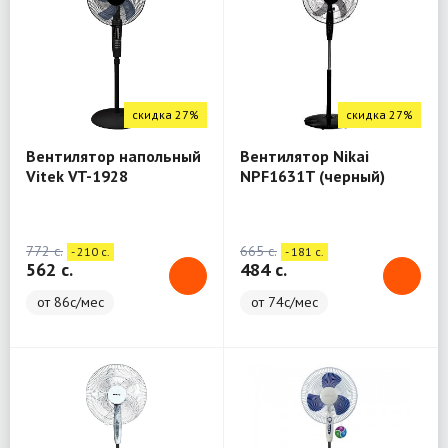
скидка 27%
скидка 27%
Вентилятор напольный
Вентилятор Nikai
Vitek VT-1928
NPF1631T (черный)
772 c.
665 c.
- 210 c.
- 181 c.
562 c.
484 c.
от 86с/мес
от 74с/мес