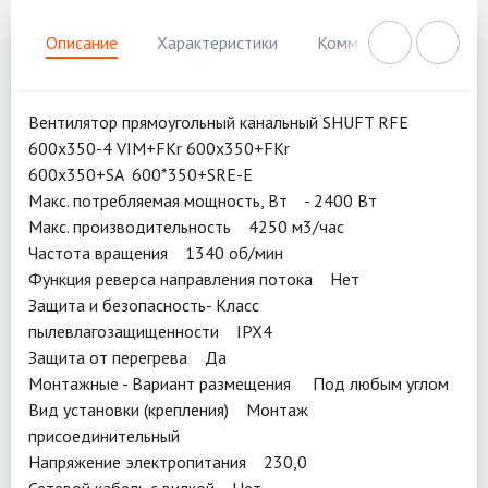
Описание
Характеристики
Комментарии
Нал
Вентилятор прямоугольный канальный SHUFT RFE
600х350-4 VIM+FKr 600x350+FKr
600x350+SA 600*350+SRE-E
Макс. потребляемая мощность, Вт - 2400 Вт
Макс. производительность 4250 м3/час
Частота вращения 1340 об/мин
Функция реверса направления потока Нет
Защита и безопасность- Класс
пылевлагозащищенности IPX4
Защита от перегрева Да
Монтажные - Вариант размещения Под любым углом
Вид установки (крепления) Монтаж
присоединительный
Напряжение электропитания 230,0