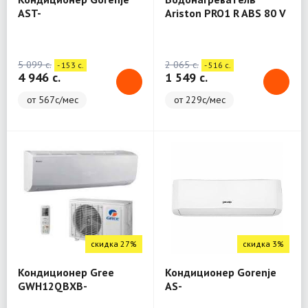
AST-
Ariston PRO1 R ABS 80 V
09UW4RYRKK04B+AST-
09UW4RYRKK04B
(Aphrodite)-Black
5 099 c.
2 065 c.
- 153 c.
- 516 c.
4 946 c.
1 549 c.
от 567с/мес
от 229с/мес
скидка 27%
скидка 3%
Кондиционер Gree
Кондиционер Gorenje
GWH12QBXB-
AS-
K6DNB2C/I+GWH12AGBXB-
12HW4RLRCH01A+AS-