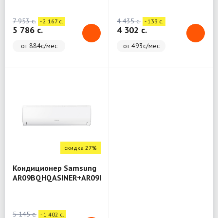
K6DNA4C/O (Lomo)
12HW4RLRCH01A
(Mercury)
7 953 c.
4 435 c.
- 2 167 c.
- 133 c.
5 786 c.
4 302 c.
от 884с/мес
от 493с/мес
скидка 27%
Кондиционер Samsung
AR09BQHQASINER+AR09BQHQASIXER
5 145 c.
- 1 402 c.