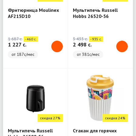
Фритюрница Moulinex
Мультипечь Russell
AF215D10
Hobbs 26520-56
1 687 c.
3 433 c.
- 460 c.
- 935 c.
1 227 c.
2 498 c.
от 187с/мес
от 381с/мес
скидка 27%
скидка 24%
Мультипечь Russell
Стакан для горячих