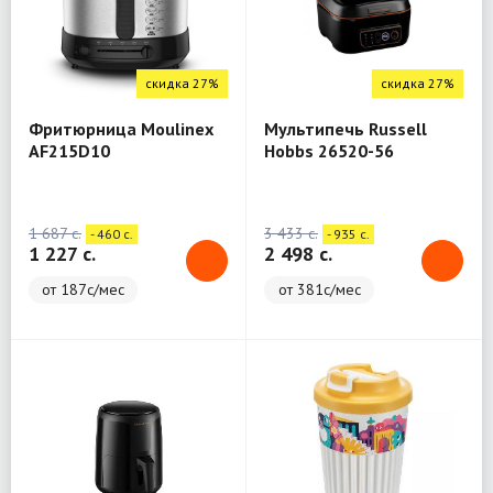
скидка 27%
скидка 27%
Фритюрница Moulinex
Мультипечь Russell
AF215D10
Hobbs 26520-56
1 687 c.
3 433 c.
- 460 c.
- 935 c.
1 227 c.
2 498 c.
от 187с/мес
от 381с/мес