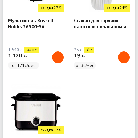
скидка 27%
скидка 24%
Мультипечь Russell
Стакан для горячих
Hobbs 26500-56
напитков с клапаном и
(черный)
декором "Городские
фантазии" 450 мл
(Белый) Phibo
1 540 c.
25 c.
- 420 c.
- 6 c.
433277316
1 120 c.
19 c.
от 171с/мес
от 3с/мес
скидка 27%