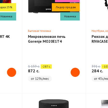
идка 25%
Лидер продаж
Новинка
Новинка
Бытовая техника
Ноутбуки, 
RT 4K
Микроволновая печь
Рюкзак д
Gorenje MO20E1T4
RIVACASE
Backpack
1 159 c.
391 c.
- 287 c.
- 10
872 c.
284 c.
от 129с/мес
от 43с/м