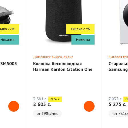
идка 27%
скидка 27%
Новинка
Новинка
Домашнее видео, аудио
Бытовая те
 SM5005
Колонка беспроводная
Стираль
Harman Kardon Citation One
Samsung
3 581 c.
7 033 c.
- 976 c.
- 
2 605 c.
5 275 c.
от 398с/мес
от 781с