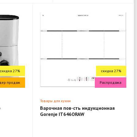
скидка 27%
скидка 27%
дер продаж
Распродажа
Товары для кухни
e
Варочная пов-сть индукционная
Gorenje IT646ORAW