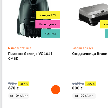
скидка 27%
Распродажа
ск
Новинка
Бытовая техника
Товары для кухни
Пылесос Gorenje VC 1611
Сэндвичница Braun
CMBK
932 c.
1 100 c.
- 254 c.
- 300 c.
678 c.
800 c.
от 104с/мес
от 122с/мес