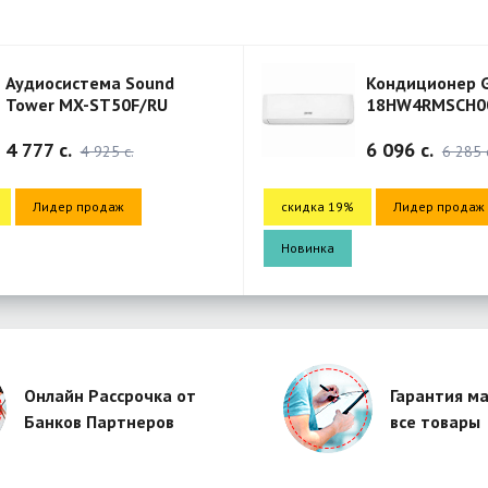
Аудиосистема Sound
Кондиционер G
Tower MX-ST50F/RU
18HW4RMSCH0
18HW4RMSCH00
4 777 c.
6 096 c.
4 925 c.
6 285 
Лидер продаж
скидка 19%
Лидер продаж
Новинка
Онлайн Рассрочка от
Гарантия ма
Банков Партнеров
все товары