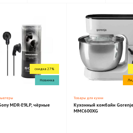
скидка 27%
Новинка
Ли
пьютеры
Товары для кухни
Sony MDR-E9LP, чёрные
Кухонный комбайн Gorenj
MMC600XG