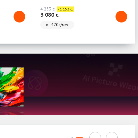
4 233 c.
- 1 153 c.
3 080 c.
от 470с/мес