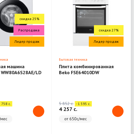
скидка 25%
Распродажа
скидка 27%
Лидер продаж
Лидер продаж
хника
Бытовая техника
ная машина
Плита комбинированная
 WW80A6S28AE/LD
Beko FSE64010DW
5 852 c.
1 758 c.
- 1 595 c.
4 257 c.
/мес
от 650с/мес