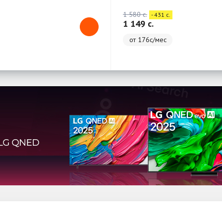
1 580 c.
- 431 c.
1 149 c.
от 176с/мес