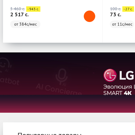
3 460 c.
100 c.
- 943 c.
- 27 c.
2 517 c.
73 c.
от 384с/мес
от 11с/мес