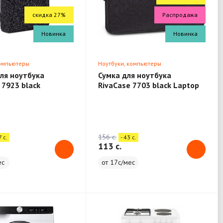
скидка 27%
Распродажа
Новинка
Новинка
компьютеры
Ноутбуки, компьютеры
ля ноутбука
Сумка для ноутбука
 7923 black
RivaCase 7703 black Laptop
 13.3"
sleeve 13.3" / 12
156 c.
7 c.
- 43 c.
113 c.
ес
от 17с/мес