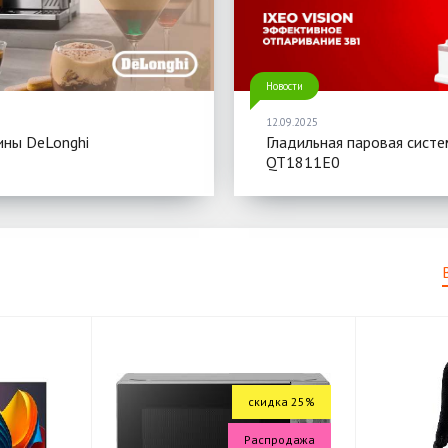
Новости
12.09.2025
ны DeLonghi
Гладильная паровая систе
QT1811E0
скидка 25%
Распродажа