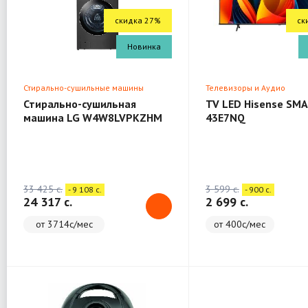
скидка 27%
ск
Новинка
Стирально-сушильные машины
Телевизоры и Аудио
Стирально-сушильная
TV LED Hisense SMA
машина LG W4W8LVPKZHM
43E7NQ
(WashTower)
33 425 c.
3 599 c.
- 9 108 c.
- 900 c.
24 317 c.
2 699 c.
от 3714с/мес
от 400с/мес