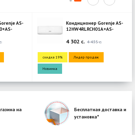
orenje AS-
Кондиционер Gorenje AS-
0+AS-
12HW4RLRCH01A+AS-
 (Mercury)
12HW4RLRCH01A (Mercury)
4 302 c.
c.
4 435 c.
скидка 19%
Лидер продаж
Новинка
газина на
Бесплатная доставка и
установка*