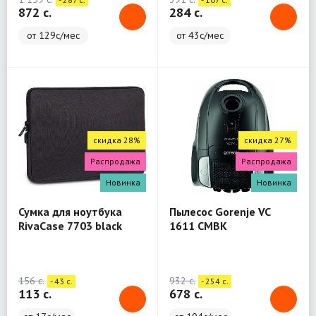
872 c.
284 c.
от 129с/мес
от 43с/мес
скидка 28%
скидка 27%
Распродажа
Распродажа
Новинка
Новинка
Сумка для ноутбука
Пылесос Gorenje VC
RivaCase 7703 black
1611 CMBK
Laptop sleeve 13.3" / 12
156 c.
932 c.
- 43 c.
- 254 c.
113 c.
678 c.