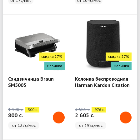
от 17с/мес
от 104с/мес
скидка 27%
скидка 27%
Новинка
Новинка
Сэндвичница Braun
Колонка беспроводная
SM5005
Harman Kardon Citation
One
1 100 c.
3 581 c.
- 300 c.
- 976 c.
800 c.
2 605 c.
от 122с/мес
от 398с/мес