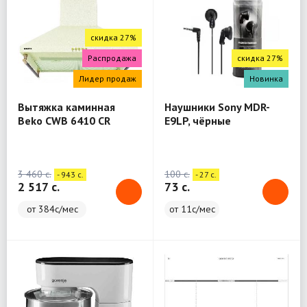
скидка 27%
Распродажа
скидка 27%
Лидер продаж
Новинка
Вытяжка каминная
Наушники Sony MDR-
Beko CWB 6410 CR
E9LP, чёрные
бежевый
3 460 c.
100 c.
- 943 c.
- 27 c.
2 517 c.
73 c.
от 384с/мес
от 11с/мес