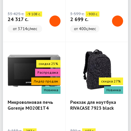
(WashTower)
33 425 c.
3 599 c.
- 9 108 c.
- 900 c.
24 317 c.
2 699 c.
от 3714с/мес
от 400с/мес
скидка 25%
Распродажа
Лидер продаж
скидка 27%
Новинка
Новинка
Микроволновая печь
Рюкзак для ноутбука
Gorenje MO20E1T4
RIVACASE 7923 black
Backpack 13.3"
1 159 c.
391 c.
- 287 c.
- 107 c.