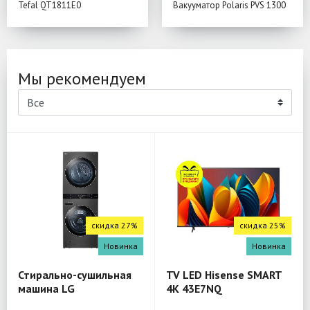
Tefal QT1811E0
Вакууматор Polaris PVS 1300
Мы рекомендуем
скидка 27%
скидка 25%
Новинка
Новинка
Стирально-сушильная
TV LED Hisense SMART
машина LG
4K 43E7NQ
W4W8LVPKZHM