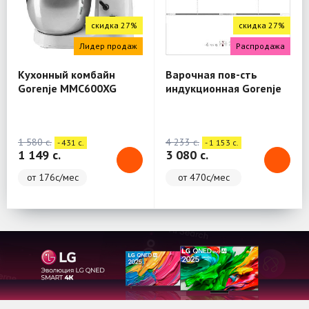
скидка 27%
скидка 27%
Лидер продаж
Распродажа
Кухонный комбайн
Варочная пов-сть
Gorenje MMC600XG
индукционная Gorenje
IT646ORAW
1 580 c.
4 233 c.
- 431 c.
- 1 153 c.
1 149 c.
3 080 c.
от 176с/мес
от 470с/мес