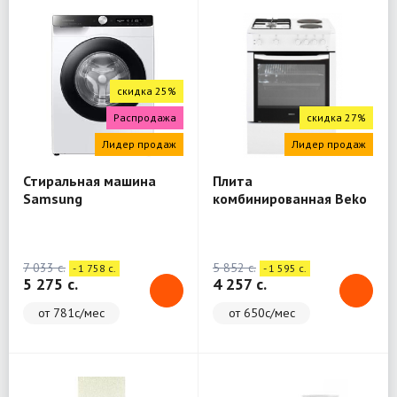
скидка 25%
Распродажа
скидка 27%
Лидер продаж
Лидер продаж
Стиральная машина
Плита
Samsung
комбинированная Beko
WW80A6S28AE/LD
FSE64010DW
7 033 c.
5 852 c.
- 1 758 c.
- 1 595 c.
5 275 c.
4 257 c.
от 781с/мес
от 650с/мес