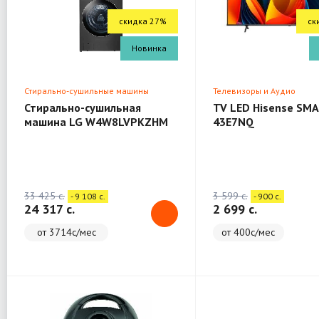
скидка 27%
ск
Новинка
Стирально-сушильные машины
Телевизоры и Аудио
Стирально-сушильная
TV LED Hisense SMA
машина LG W4W8LVPKZHM
43E7NQ
(WashTower)
33 425 c.
3 599 c.
- 9 108 c.
- 900 c.
24 317 c.
2 699 c.
от 3714с/мес
от 400с/мес