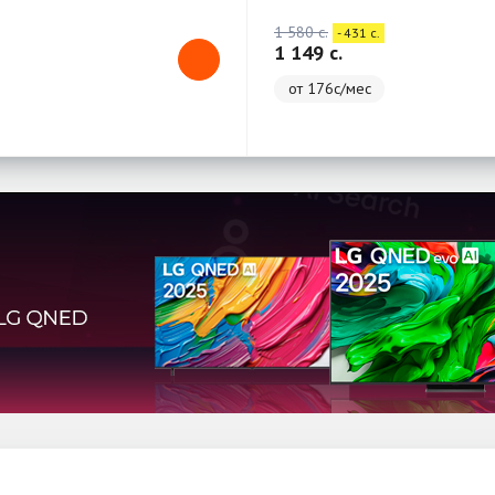
1 580 c.
- 431 c.
1 149 c.
от 176с/мес