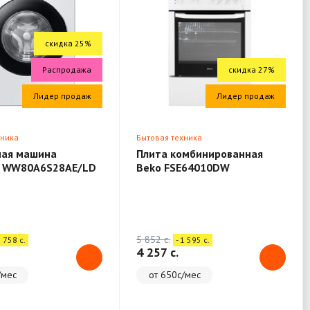
скидка 25%
Распродажа
скидка 27%
Лидер продаж
Лидер продаж
хника
Бытовая техника
ная машина
Плита комбинированная
 WW80A6S28AE/LD
Beko FSE64010DW
5 852 c.
1 758 c.
- 1 595 c.
4 257 c.
/мес
от 650с/мес