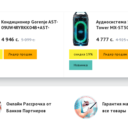
Кондиционер Gorenje AST-
Аудиосистема 
09UW4RYRKK04B+AST-
Tower MX-ST5
09UW4RYRKK04B
(Aphrodite)-Black
4 946 c.
4 777 c.
5 099 c.
4 925 c
Лидер продаж
скидка 19%
Лидер продаж
Новинка
Онлайн Рассрочка от
Гарантия ма
Банков Партнеров
все товары