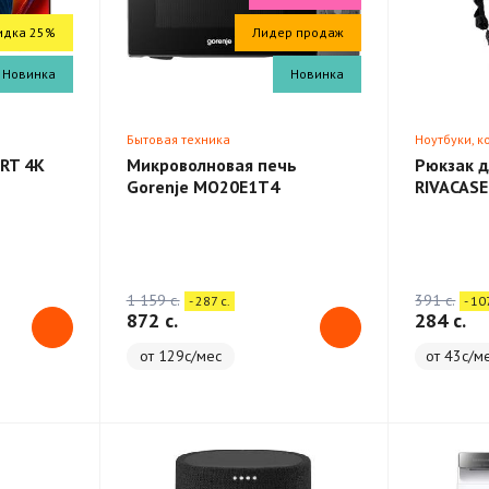
идка 25%
Лидер продаж
Новинка
Новинка
Бытовая техника
Ноутбуки, 
RT 4K
Микроволновая печь
Рюкзак д
Gorenje MO20E1T4
RIVACASE
Backpack
1 159 c.
391 c.
- 287 c.
- 10
872 c.
284 c.
от 129с/мес
от 43с/м