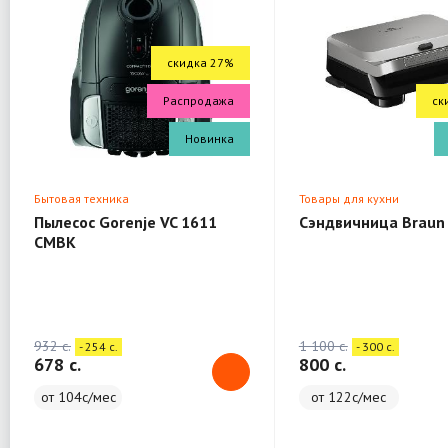
скидка 27%
Распродажа
ск
Новинка
Бытовая техника
Товары для кухни
Пылесос Gorenje VC 1611
Сэндвичница Braun
CMBK
932 c.
1 100 c.
- 254 c.
- 300 c.
678 c.
800 c.
от 104с/мес
от 122с/мес