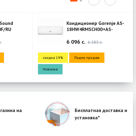
Sound
Кондиционер Gorenje AS-
0F/RU
18HW4RMSCH00+AS-
18HW4RMSCH00 (Mercury)
6 096 c.
.
6 285 c.
скидка 19%
Лидер продаж
Новинка
газина на
Бесплатная доставка и
установка*