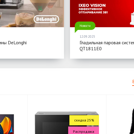
Новости
12.09.2025
ны DeLonghi
Гладильная паровая систе
QT1811E0
скидка 25%
Распродажа