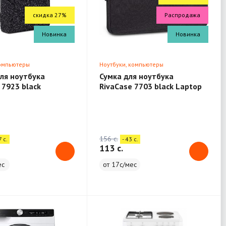
скидка 27%
Распродажа
Новинка
Новинка
компьютеры
Ноутбуки, компьютеры
ля ноутбука
Сумка для ноутбука
 7923 black
RivaCase 7703 black Laptop
 13.3"
sleeve 13.3" / 12
156 c.
7 c.
- 43 c.
113 c.
ес
от 17с/мес