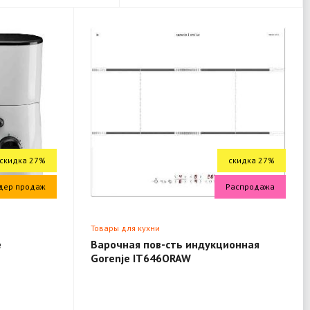
скидка 27%
скидка 27%
дер продаж
Распродажа
Товары для кухни
e
Варочная пов-сть индукционная
Gorenje IT646ORAW