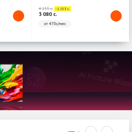
4 233 c.
- 1 153 c.
3 080 c.
от 470с/мес