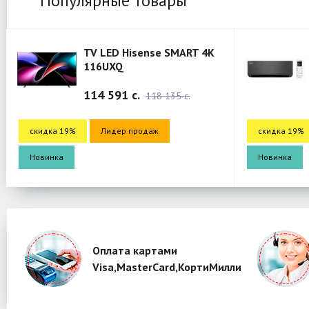
Популярные товары
TV LED Hisense SMART 4K
116UXQ
114 591 c.
118 135 c.
скидка 19%
Лидер продаж
скидка 19%
Новинка
Новинка
Оплата картами
Visa,MasterCard,КортиМилли