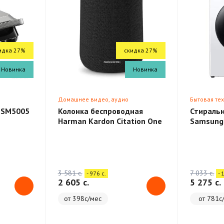
идка 27%
скидка 27%
Новинка
Новинка
Домашнее видео, аудио
Бытовая те
 SM5005
Колонка беспроводная
Стираль
Harman Kardon Citation One
Samsung
3 581 c.
7 033 c.
- 976 c.
- 
2 605 c.
5 275 c.
от 398с/мес
от 781с