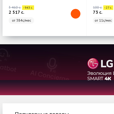
3 460 c.
100 c.
- 943 c.
- 27 c.
2 517 c.
73 c.
от 384с/мес
от 11с/мес