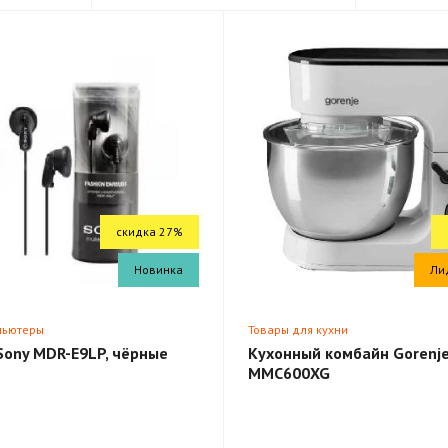
скидка 27%
Новинка
Ли
пьютеры
Товары для кухни
Sony MDR-E9LP, чёрные
Кухонный комбайн Gorenj
MMC600XG