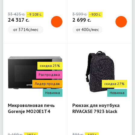
(WashTower)
33 425 c.
3 599 c.
- 9 108 c.
- 900 c.
24 317 c.
2 699 c.
от 3714с/мес
от 400с/мес
скидка 25%
Распродажа
Лидер продаж
скидка 27%
Новинка
Новинка
Микроволновая печь
Рюкзак для ноутбука
Gorenje MO20E1T4
RIVACASE 7923 black
Backpack 13.3"
1 159 c.
391 c.
- 287 c.
- 107 c.