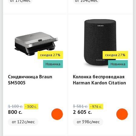
от 17с/мес
от 104с/мес
скидка 27%
скидка 27%
Новинка
Новинка
Сэндвичница Braun
Колонка беспроводная
SM5005
Harman Kardon Citation
One
1 100 c.
3 581 c.
- 300 c.
- 976 c.
800 c.
2 605 c.
от 122с/мес
от 398с/мес