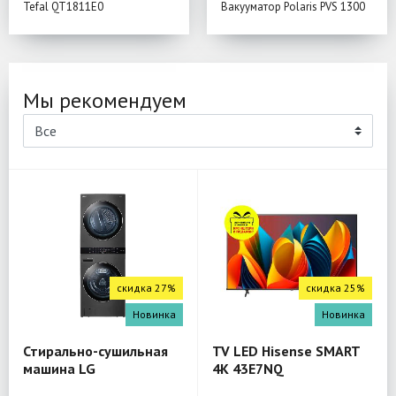
Tefal QT1811E0
Вакууматор Polaris PVS 1300
Мы рекомендуем
скидка 27%
скидка 25%
Новинка
Новинка
Стирально-сушильная
TV LED Hisense SMART
машина LG
4K 43E7NQ
W4W8LVPKZHM