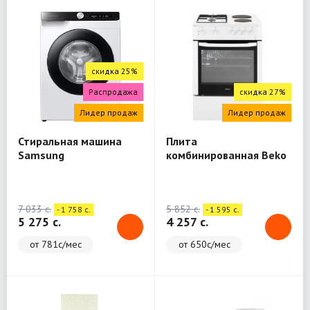
скидка 25%
Распродажа
скидка 27%
Лидер продаж
Лидер продаж
Стиральная машина
Плита
Samsung
комбинированная Beko
WW80A6S28AE/LD
FSE64010DW
7 033 c.
5 852 c.
- 1 758 c.
- 1 595 c.
5 275 c.
4 257 c.
от 781с/мес
от 650с/мес