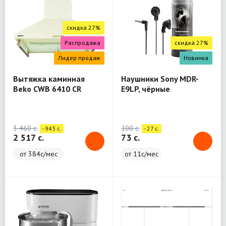
скидка 27%
Распродажа
скидка 27%
Лидер продаж
Новинка
Вытяжка каминная
Наушники Sony MDR-
Beko CWB 6410 CR
E9LP, чёрные
бежевый
3 460 c.
100 c.
- 943 c.
- 27 c.
2 517 c.
73 c.
от 384с/мес
от 11с/мес