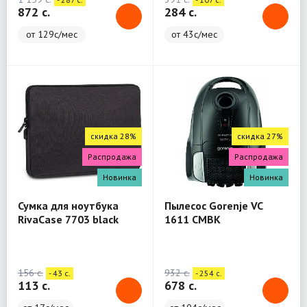
872 c.
284 c.
от 129с/мес
от 43с/мес
скидка 28%
скидка 27%
Распродажа
Распродажа
Новинка
Новинка
Сумка для ноутбука
Пылесос Gorenje VC
RivaCase 7703 black
1611 CMBK
Laptop sleeve 13.3" / 12
156 c.
932 c.
- 43 c.
- 254 c.
113 c.
678 c.