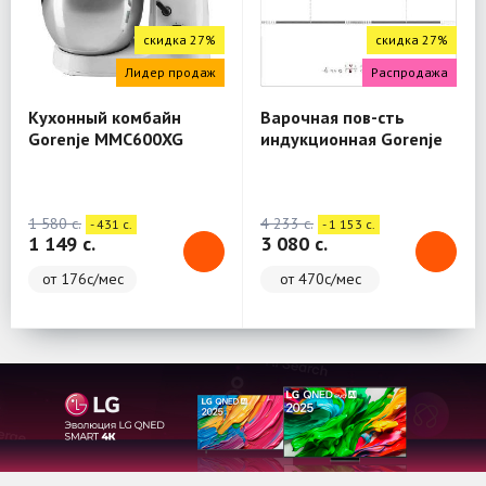
скидка 27%
скидка 27%
Лидер продаж
Распродажа
Кухонный комбайн
Варочная пов-сть
Gorenje MMC600XG
индукционная Gorenje
IT646ORAW
1 580 c.
4 233 c.
- 431 c.
- 1 153 c.
1 149 c.
3 080 c.
от 176с/мес
от 470с/мес