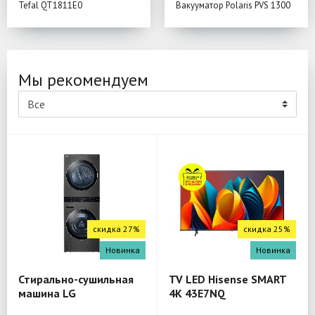
Tefal QT1811E0
Вакууматор Polaris PVS 1300
Мы рекомендуем
скидка 27%
скидка 25%
Новинка
Новинка
Стирально-сушильная
TV LED Hisense SMART
машина LG
4K 43E7NQ
W4W8LVPKZHM