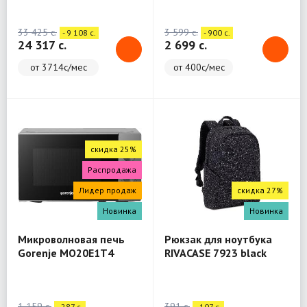
(WashTower)
33 425 c.
3 599 c.
- 9 108 c.
- 900 c.
24 317 c.
2 699 c.
от 3714с/мес
от 400с/мес
скидка 25%
Распродажа
Лидер продаж
скидка 27%
Новинка
Новинка
Микроволновая печь
Рюкзак для ноутбука
Gorenje MO20E1T4
RIVACASE 7923 black
Backpack 13.3"
1 159 c.
391 c.
- 287 c.
- 107 c.