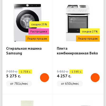
скидка 25%
Распродажа
скидка 27%
Лидер продаж
Лидер продаж
Стиральная машина
Плита
Samsung
комбинированная Beko
WW80A6S28AE/LD
FSE64010DW
7 033 c.
5 852 c.
- 1 758 c.
- 1 595 c.
5 275 c.
4 257 c.
от 781с/мес
от 650с/мес