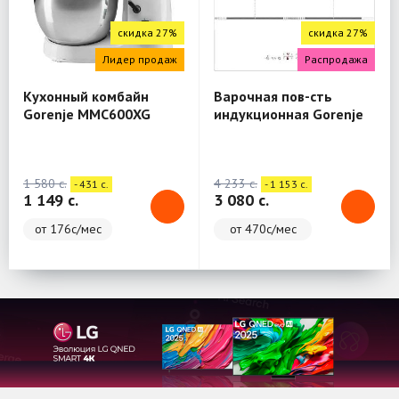
скидка 27%
скидка 27%
Лидер продаж
Распродажа
Кухонный комбайн
Варочная пов-сть
Gorenje MMC600XG
индукционная Gorenje
IT646ORAW
1 580 c.
4 233 c.
- 431 c.
- 1 153 c.
1 149 c.
3 080 c.
от 176с/мес
от 470с/мес