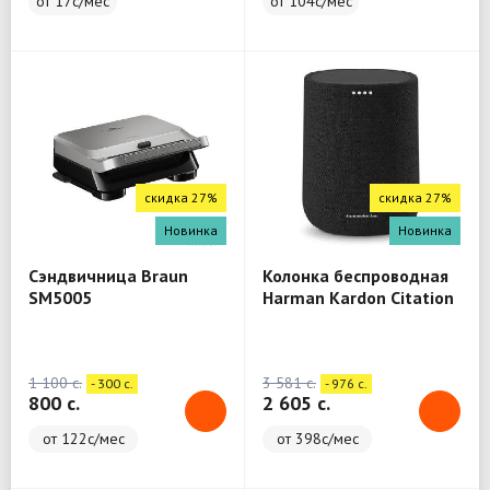
от 17с/мес
от 104с/мес
скидка 27%
скидка 27%
Новинка
Новинка
Сэндвичница Braun
Колонка беспроводная
SM5005
Harman Kardon Citation
One
1 100 c.
3 581 c.
- 300 c.
- 976 c.
800 c.
2 605 c.
от 122с/мес
от 398с/мес