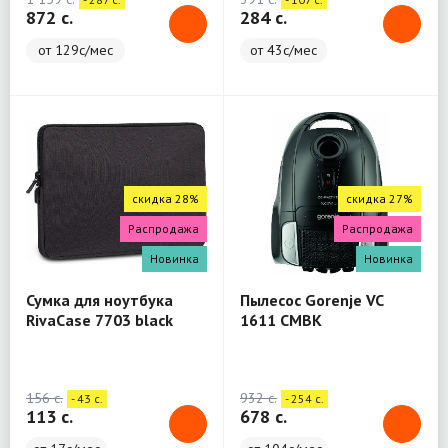
872 c.
284 c.
от 129с/мес
от 43с/мес
скидка 28%
скидка 27%
Распродажа
Распродажа
Новинка
Новинка
Сумка для ноутбука
Пылесос Gorenje VC
RivaCase 7703 black
1611 CMBK
Laptop sleeve 13.3" / 12
156 c.
932 c.
- 43 c.
- 254 c.
113 c.
678 c.