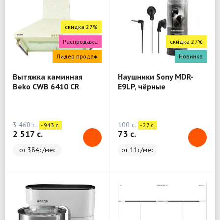
скидка 27%
Распродажа
скидка 27%
Лидер продаж
Новинка
Вытяжка каминная
Наушники Sony MDR-
Beko CWB 6410 CR
E9LP, чёрные
бежевый
3 460 c.
100 c.
- 943 c.
- 27 c.
2 517 c.
73 c.
от 384с/мес
от 11с/мес