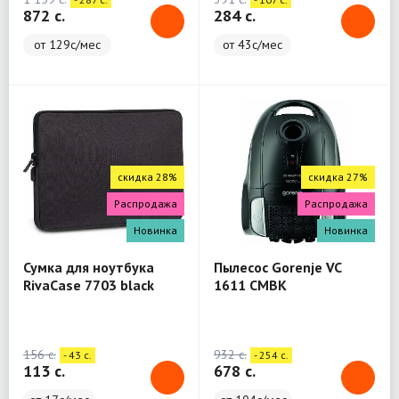
872 c.
284 c.
от 129с/мес
от 43с/мес
скидка 28%
скидка 27%
Распродажа
Распродажа
Новинка
Новинка
Сумка для ноутбука
Пылесос Gorenje VC
RivaCase 7703 black
1611 CMBK
Laptop sleeve 13.3" / 12
156 c.
932 c.
- 43 c.
- 254 c.
113 c.
678 c.