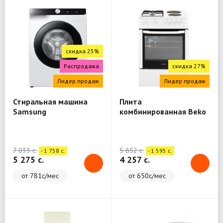
скидка 25%
Распродажа
скидка 27%
Лидер продаж
Лидер продаж
Стиральная машина
Плита
Samsung
комбинированная Beko
WW80A6S28AE/LD
FSE64010DW
7 033 c.
5 852 c.
- 1 758 c.
- 1 595 c.
5 275 c.
4 257 c.
от 781с/мес
от 650с/мес