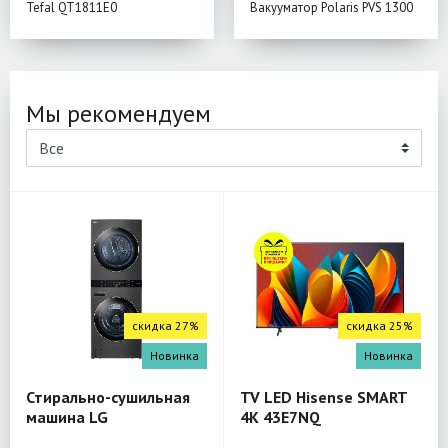
Tefal QT1811E0
Вакууматор Polaris PVS 1300
Мы рекомендуем
скидка 27%
скидка 25%
Новинка
Новинка
Стирально-сушильная
TV LED Hisense SMART
машина LG
4K 43E7NQ
W4W8LVPKZHM