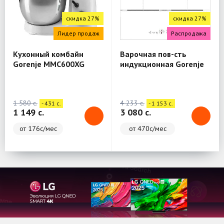
скидка 27%
скидка 27%
Лидер продаж
Распродажа
Кухонный комбайн
Варочная пов-сть
Gorenje MMC600XG
индукционная Gorenje
IT646ORAW
1 580 c.
4 233 c.
- 431 c.
- 1 153 c.
1 149 c.
3 080 c.
от 176с/мес
от 470с/мес