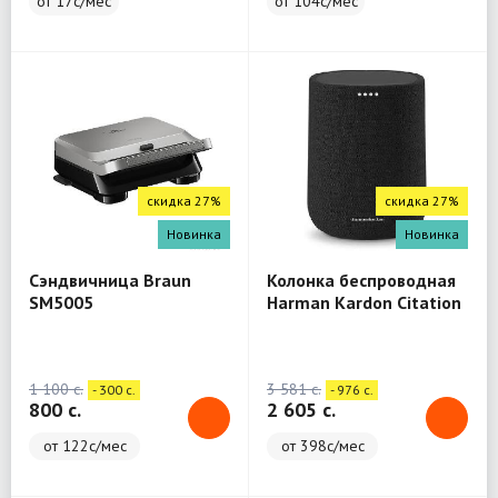
от 17с/мес
от 104с/мес
скидка 27%
скидка 27%
Новинка
Новинка
Сэндвичница Braun
Колонка беспроводная
SM5005
Harman Kardon Citation
One
1 100 c.
3 581 c.
- 300 c.
- 976 c.
800 c.
2 605 c.
от 122с/мес
от 398с/мес