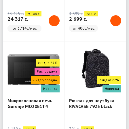
(WashTower)
33 425 c.
3 599 c.
- 9 108 c.
- 900 c.
24 317 c.
2 699 c.
от 3714с/мес
от 400с/мес
скидка 25%
Распродажа
Лидер продаж
скидка 27%
Новинка
Новинка
Микроволновая печь
Рюкзак для ноутбука
Gorenje MO20E1T4
RIVACASE 7923 black
Backpack 13.3"
1 159 c.
391 c.
- 287 c.
- 107 c.