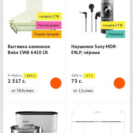
скидка 27%
Распродажа
скидка 27%
Лидер продаж
Новинка
Вытяжка каминная
Наушники Sony MDR-
Beko CWB 6410 CR
E9LP, чёрные
бежевый
3 460 c.
100 c.
- 943 c.
- 27 c.
2 517 c.
73 c.
от 384с/мес
от 11с/мес