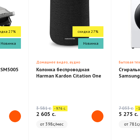
идка 27%
скидка 27%
Новинка
Новинка
Домашнее видео, аудио
Бытовая те
 SM5005
Колонка беспроводная
Стираль
Harman Kardon Citation One
Samsung
3 581 c.
7 033 c.
- 976 c.
- 
2 605 c.
5 275 c.
от 398с/мес
от 781с