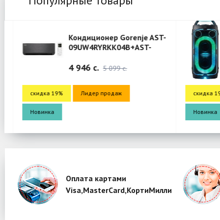
Популярные товары
Кондиционер Gorenje AST-
09UW4RYRKK04B+AST-
09UW4RYRKK04B
(Aphrodite)-Black
4 946 c.
5 099 c.
скидка 19%
Лидер продаж
скидка 19%
Новинка
Новинка
Оплата картами
Visa,MasterCard,КортиМилли