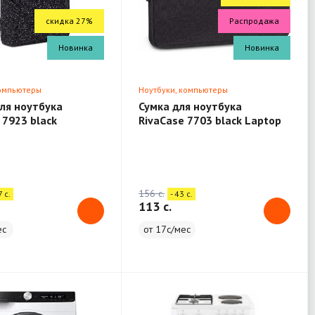
скидка 27%
Распродажа
Новинка
Новинка
компьютеры
Ноутбуки, компьютеры
ля ноутбука
Сумка для ноутбука
 7923 black
RivaCase 7703 black Laptop
 13.3"
sleeve 13.3" / 12
156 c.
7 c.
- 43 c.
113 c.
ес
от 17с/мес