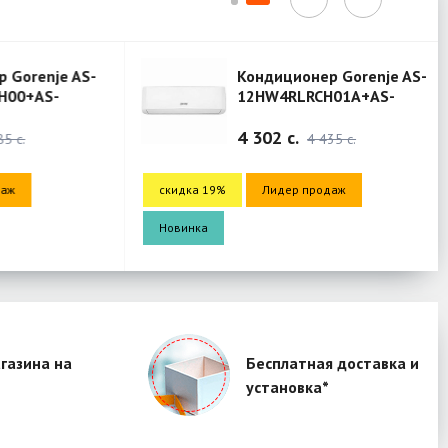
orenje AS-
Кондиционер Gorenje AS-
0+AS-
12HW4RLRCH01A+AS-
 (Mercury)
12HW4RLRCH01A (Mercury)
4 302 c.
c.
4 435 c.
скидка 19%
Лидер продаж
Новинка
газина на
Бесплатная доставка и
установка*