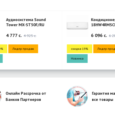
Аудиосистема Sound
Кондиционер G
Tower MX-ST50F/RU
18HW4RMSCH0
18HW4RMSCH00
4 777 c.
6 096 c.
4 925 c.
6 285 
Лидер продаж
скидка 19%
Лидер продаж
Новинка
Онлайн Рассрочка от
Гарантия ма
Банков Партнеров
все товары