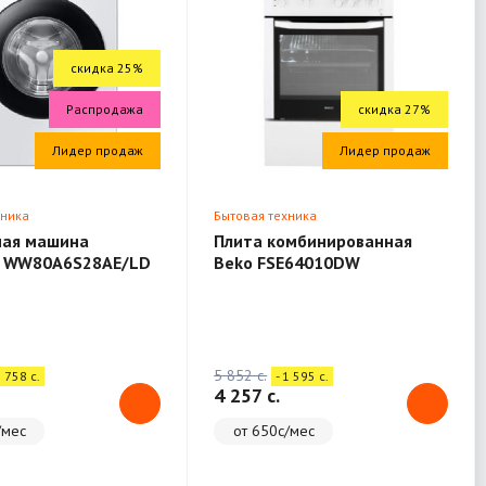
скидка 25%
Распродажа
скидка 27%
Лидер продаж
Лидер продаж
хника
Бытовая техника
ная машина
Плита комбинированная
 WW80A6S28AE/LD
Beko FSE64010DW
5 852 c.
1 758 c.
- 1 595 c.
4 257 c.
/мес
от 650с/мес