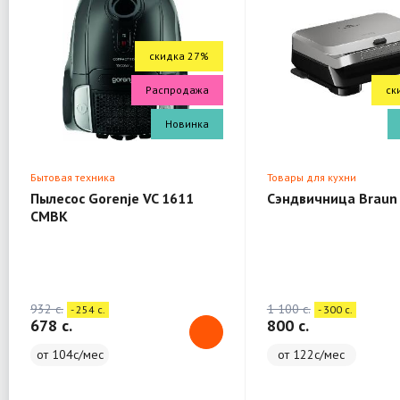
скидка 27%
Распродажа
ск
Новинка
Бытовая техника
Товары для кухни
Пылесос Gorenje VC 1611
Сэндвичница Braun
CMBK
932 c.
1 100 c.
- 254 c.
- 300 c.
678 c.
800 c.
от 104с/мес
от 122с/мес