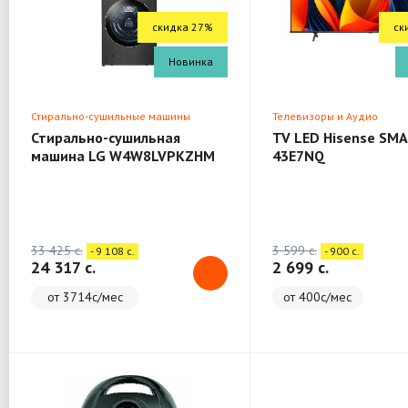
скидка 27%
ск
Новинка
Стирально-сушильные машины
Телевизоры и Аудио
Стирально-сушильная
TV LED Hisense SMA
машина LG W4W8LVPKZHM
43E7NQ
(WashTower)
33 425 c.
3 599 c.
- 9 108 c.
- 900 c.
24 317 c.
2 699 c.
от 3714с/мес
от 400с/мес