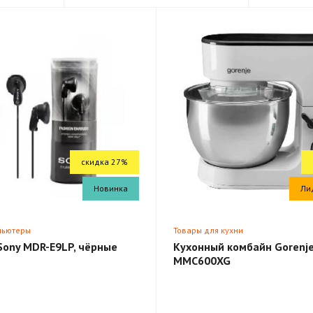
скидка 27%
Новинка
Ли
пьютеры
Товары для кухни
Sony MDR-E9LP, чёрные
Кухонный комбайн Gorenj
MMC600XG