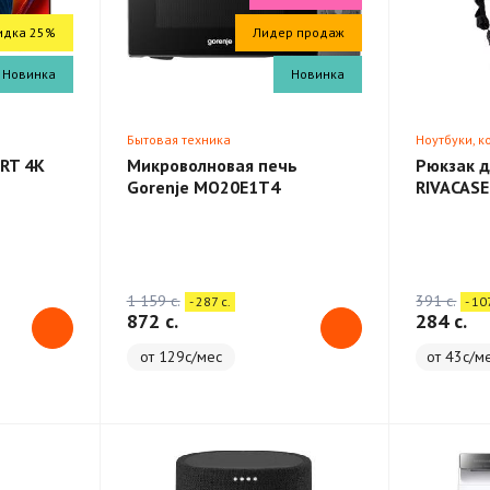
идка 25%
Лидер продаж
Новинка
Новинка
Бытовая техника
Ноутбуки, 
RT 4K
Микроволновая печь
Рюкзак д
Gorenje MO20E1T4
RIVACASE
Backpack
1 159 c.
391 c.
- 287 c.
- 10
872 c.
284 c.
от 129с/мес
от 43с/м