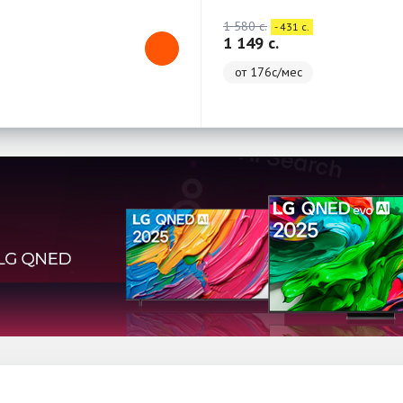
1 580 c.
- 431 c.
1 149 c.
от 176с/мес