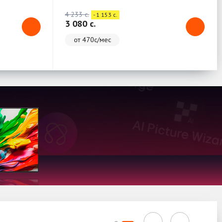
4 233 c.
- 1 153 c.
3 080 c.
от 470с/мес