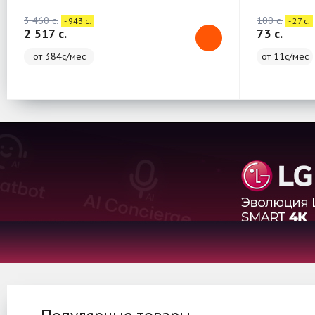
3 460 c.
100 c.
- 943 c.
- 27 c.
2 517 c.
73 c.
от 384с/мес
от 11с/мес