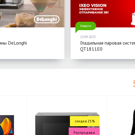
Новости
12.09.2025
ны DeLonghi
Гладильная паровая систе
QT1811E0
скидка 25%
Распродажа