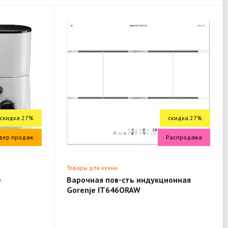
скидка 27%
скидка 27%
дер продаж
Распродажа
Товары для кухни
e
Варочная пов-сть индукционная
Gorenje IT646ORAW