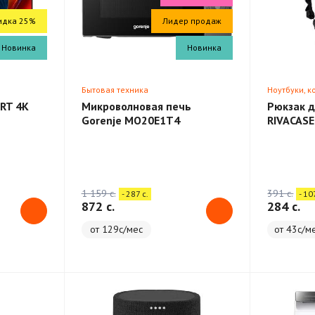
идка 25%
Лидер продаж
Новинка
Новинка
Бытовая техника
Ноутбуки, 
RT 4K
Микроволновая печь
Рюкзак д
Gorenje MO20E1T4
RIVACASE
Backpack
1 159 c.
391 c.
- 287 c.
- 10
872 c.
284 c.
от 129с/мес
от 43с/м