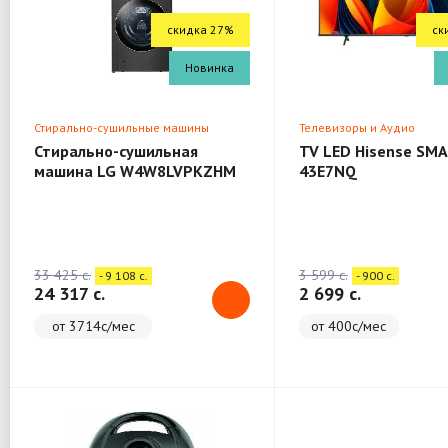
скидка 27%
ск
Новинка
Стирально-сушильные машины
Телевизоры и Аудио
Стирально-сушильная
TV LED Hisense SMA
машина LG W4W8LVPKZHM
43E7NQ
(WashTower)
33 425 c.
3 599 c.
- 9 108 c.
- 900 c.
24 317 c.
2 699 c.
от 3714с/мес
от 400с/мес