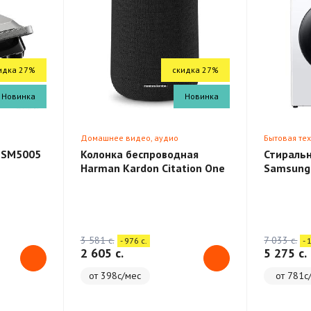
идка 27%
скидка 27%
Новинка
Новинка
Домашнее видео, аудио
Бытовая те
 SM5005
Колонка беспроводная
Стираль
Harman Kardon Citation One
Samsung
3 581 c.
7 033 c.
- 976 c.
- 
2 605 c.
5 275 c.
от 398с/мес
от 781с