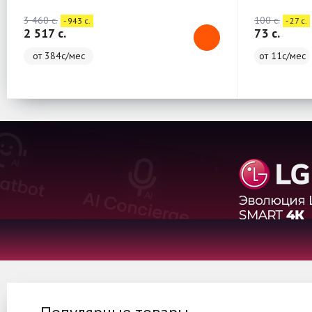
3 460 c.
100 c.
- 943 c.
- 27 c.
2 517 c.
73 c.
от 384с/мес
от 11с/мес