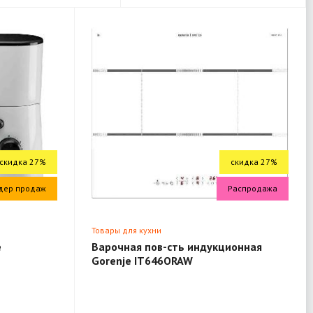
скидка 27%
скидка 27%
дер продаж
Распродажа
Товары для кухни
e
Варочная пов-сть индукционная
Gorenje IT646ORAW