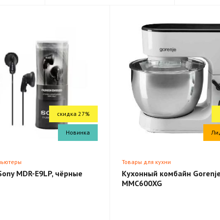
скидка 27%
Новинка
Ли
пьютеры
Товары для кухни
Sony MDR-E9LP, чёрные
Кухонный комбайн Gorenj
MMC600XG