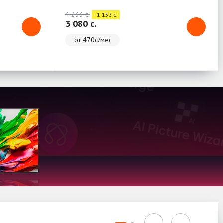
4 233 c.
- 1 153 c.
3 080 c.
от 470с/мес