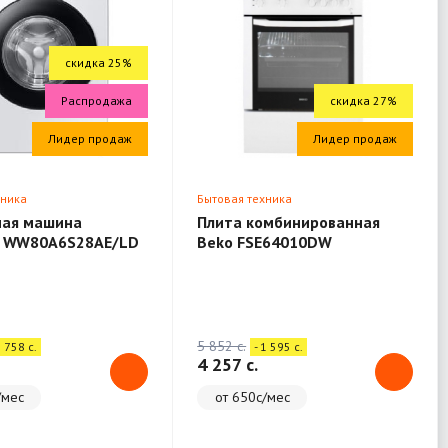
скидка 25%
Распродажа
скидка 27%
Лидер продаж
Лидер продаж
хника
Бытовая техника
ная машина
Плита комбинированная
 WW80A6S28AE/LD
Beko FSE64010DW
5 852 c.
1 758 c.
- 1 595 c.
4 257 c.
/мес
от 650с/мес