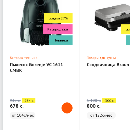
скидка 27%
Распродажа
ск
Новинка
Бытовая техника
Товары для кухни
Пылесос Gorenje VC 1611
Сэндвичница Braun
CMBK
932 c.
1 100 c.
- 254 c.
- 300 c.
678 c.
800 c.
от 104с/мес
от 122с/мес