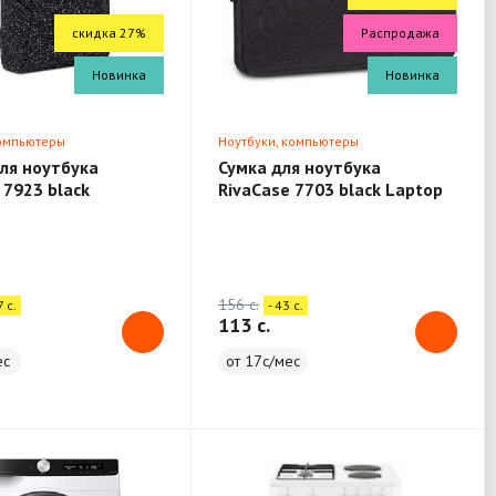
скидка 27%
Распродажа
Новинка
Новинка
компьютеры
Ноутбуки, компьютеры
ля ноутбука
Сумка для ноутбука
 7923 black
RivaCase 7703 black Laptop
 13.3"
sleeve 13.3" / 12
156 c.
7 c.
- 43 c.
113 c.
ес
от 17с/мес