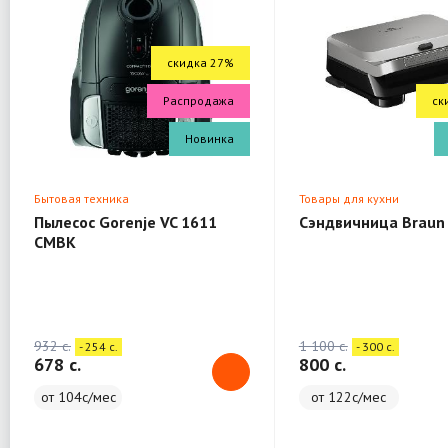
скидка 27%
Распродажа
ск
Новинка
Бытовая техника
Товары для кухни
Пылесос Gorenje VC 1611
Сэндвичница Braun
CMBK
932 c.
1 100 c.
- 254 c.
- 300 c.
678 c.
800 c.
от 104с/мес
от 122с/мес