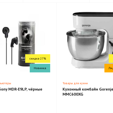
скидка 27%
Новинка
Ли
пьютеры
Товары для кухни
Sony MDR-E9LP, чёрные
Кухонный комбайн Gorenj
MMC600XG