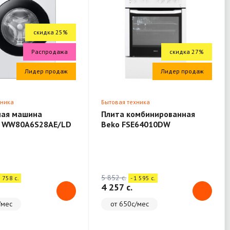
скидка 25%
Распродажа
скидка 27%
Лидер продаж
Лидер продаж
хника
Бытовая техника
ная машина
Плита комбинированная
 WW80A6S28AE/LD
Beko FSE64010DW
5 852 c.
1 758 c.
- 1 595 c.
4 257 c.
/мес
от 650с/мес