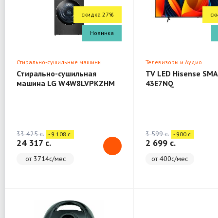
скидка 27%
ск
Новинка
Стирально-сушильные машины
Телевизоры и Аудио
Стирально-сушильная
TV LED Hisense SMA
машина LG W4W8LVPKZHM
43E7NQ
(WashTower)
33 425 c.
3 599 c.
- 9 108 c.
- 900 c.
24 317 c.
2 699 c.
от 3714с/мес
от 400с/мес