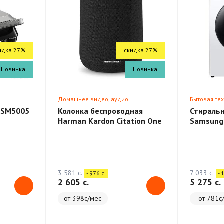
идка 27%
скидка 27%
Новинка
Новинка
Домашнее видео, аудио
Бытовая те
 SM5005
Колонка беспроводная
Стираль
Harman Kardon Citation One
Samsung
3 581 c.
7 033 c.
- 976 c.
- 
2 605 c.
5 275 c.
от 398с/мес
от 781с