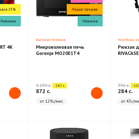
идка 25%
Лидер продаж
Новинка
Новинка
Бытовая техника
Ноутбуки, 
RT 4K
Микроволновая печь
Рюкзак д
Gorenje MO20E1T4
RIVACASE
Backpack
1 159 c.
391 c.
- 287 c.
- 10
872 c.
284 c.
от 129с/мес
от 43с/м