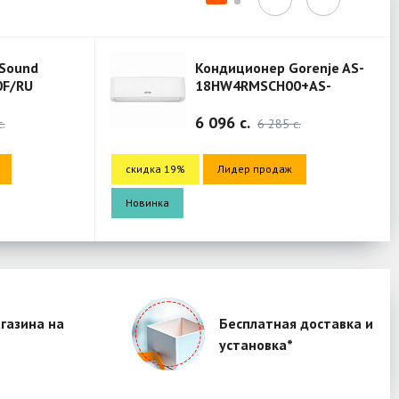
Кондиционер Gorenje AS-
18HW4RMSCH00+AS-
18HW4RMSCH00 (Mercury)
6 096 c.
6 285 c.
скидка 19%
Лидер продаж
скидка 19%
Новинка
Новинка
газина на
Бесплатная доставка и
установка*