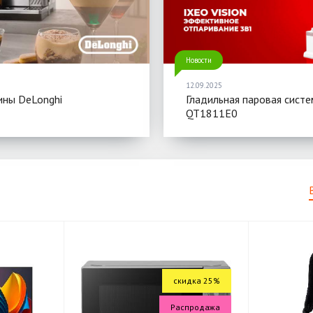
Новости
12.09.2025
ны DeLonghi
Гладильная паровая систе
QT1811E0
скидка 25%
Распродажа