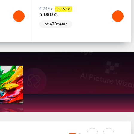
4 233 c.
- 1 153 c.
3 080 c.
от 470с/мес