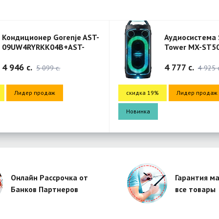
р Gorenje AST-
Аудиосистема Sound
K04B+AST-
Tower MX-ST50F/RU
KK04B
-Black
4 777 c.
099 c.
4 925 c.
одаж
скидка 19%
Лидер продаж
Новинка
Онлайн Рассрочка от
Гарантия ма
Банков Партнеров
все товары