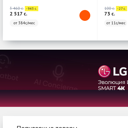
3 460 c.
100 c.
- 943 c.
- 27 c.
2 517 c.
73 c.
от 384с/мес
от 11с/мес