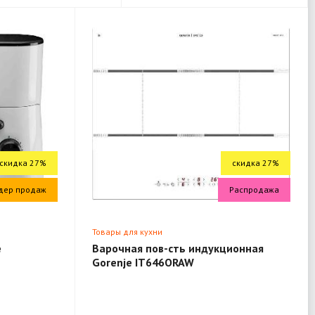
скидка 27%
скидка 27%
дер продаж
Распродажа
Товары для кухни
e
Варочная пов-сть индукционная
Gorenje IT646ORAW