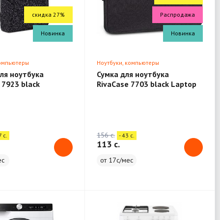
скидка 27%
Распродажа
Новинка
Новинка
компьютеры
Ноутбуки, компьютеры
ля ноутбука
Сумка для ноутбука
 7923 black
RivaCase 7703 black Laptop
 13.3"
sleeve 13.3" / 12
156 c.
7 c.
- 43 c.
113 c.
ес
от 17с/мес