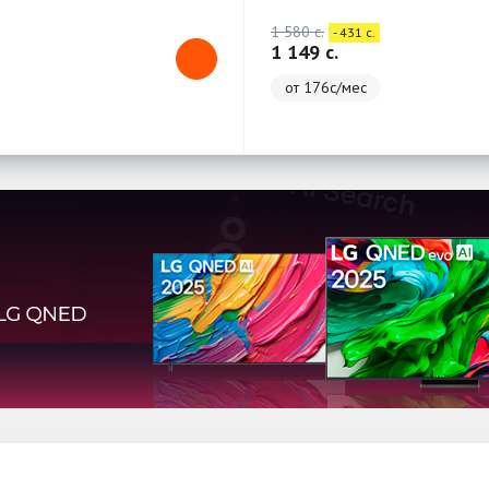
1 580 c.
- 431 c.
1 149 c.
от 176с/мес