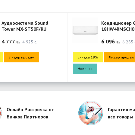
Аудиосистема Sound
Кондиционер G
Tower MX-ST50F/RU
18HW4RMSCH0
18HW4RMSCH00
4 777 c.
6 096 c.
4 925 c.
6 285 
Лидер продаж
скидка 19%
Лидер продаж
Новинка
Онлайн Рассрочка от
Гарантия ма
Банков Партнеров
все товары