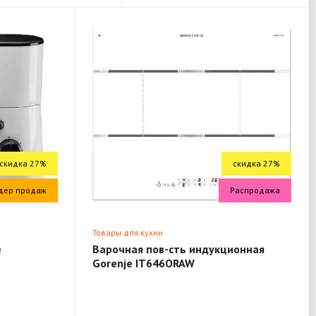
скидка 27%
скидка 27%
дер продаж
Распродажа
Товары для кухни
e
Варочная пов-сть индукционная
Gorenje IT646ORAW