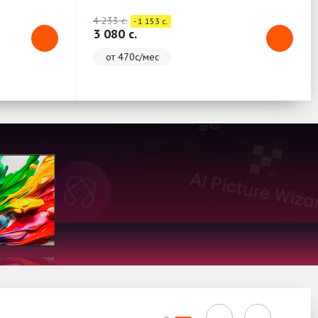
4 233 c.
- 1 153 c.
3 080 c.
от 470с/мес