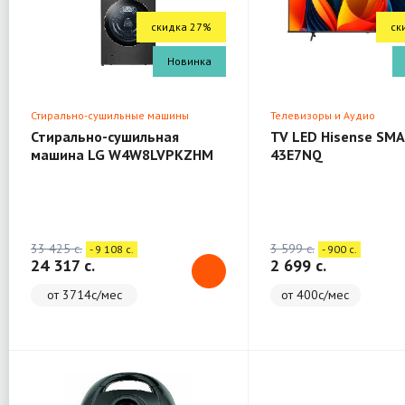
скидка 27%
ск
Новинка
Стирально-сушильные машины
Телевизоры и Аудио
Стирально-сушильная
TV LED Hisense SMA
машина LG W4W8LVPKZHM
43E7NQ
(WashTower)
33 425 c.
3 599 c.
- 9 108 c.
- 900 c.
24 317 c.
2 699 c.
от 3714с/мес
от 400с/мес