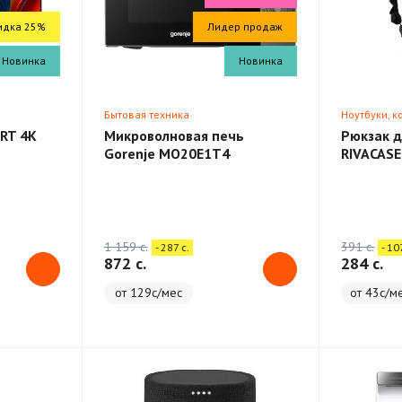
идка 25%
Лидер продаж
Новинка
Новинка
Бытовая техника
Ноутбуки, 
RT 4K
Микроволновая печь
Рюкзак д
Gorenje MO20E1T4
RIVACASE
Backpack
1 159 c.
391 c.
- 287 c.
- 10
872 c.
284 c.
от 129с/мес
от 43с/м