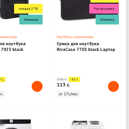
скидка 27%
Распродажа
Новинка
Новинка
компьютеры
Ноутбуки, компьютеры
ля ноутбука
Сумка для ноутбука
 7923 black
RivaCase 7703 black Laptop
 13.3"
sleeve 13.3" / 12
156 c.
7 c.
- 43 c.
113 c.
ес
от 17с/мес