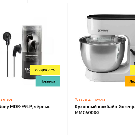
скидка 27%
Новинка
Ли
пьютеры
Товары для кухни
Sony MDR-E9LP, чёрные
Кухонный комбайн Gorenj
MMC600XG