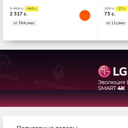
3 460 c.
100 c.
- 943 c.
- 27 c.
2 517 c.
73 c.
от 384с/мес
от 11с/мес