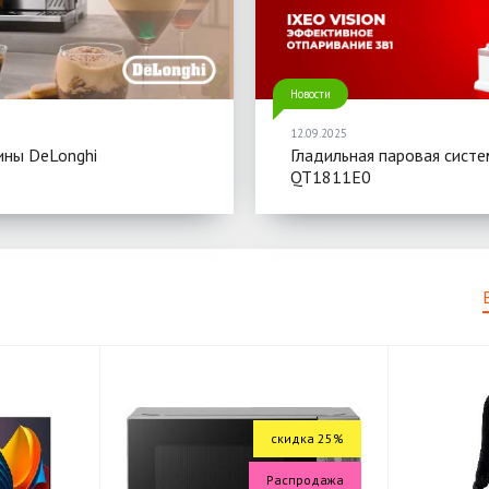
Новости
12.09.2025
ны DeLonghi
Гладильная паровая систе
QT1811E0
скидка 25%
Распродажа