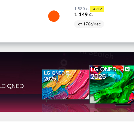
1 580 c.
- 431 c.
1 149 c.
от 176с/мес