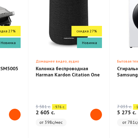
идка 27%
скидка 27%
Новинка
Новинка
Домашнее видео, аудио
Бытовая те
 SM5005
Колонка беспроводная
Стираль
Harman Kardon Citation One
Samsung
3 581 c.
7 033 c.
- 976 c.
- 
2 605 c.
5 275 c.
от 398с/мес
от 781с