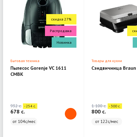
скидка 27%
Распродажа
ск
Новинка
Бытовая техника
Товары для кухни
Пылесос Gorenje VC 1611
Сэндвичница Braun
CMBK
932 c.
1 100 c.
- 254 c.
- 300 c.
678 c.
800 c.
от 104с/мес
от 122с/мес