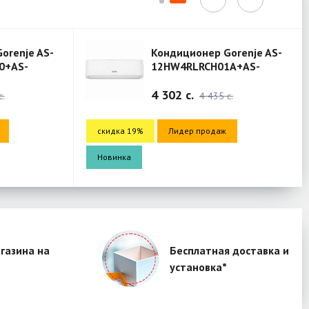
orenje AS-
Кондиционер Gorenje AS-
0+AS-
12HW4RLRCH01A+AS-
 (Mercury)
12HW4RLRCH01A (Mercury)
4 302 c.
c.
4 435 c.
скидка 19%
Лидер продаж
Новинка
газина на
Бесплатная доставка и
установка*