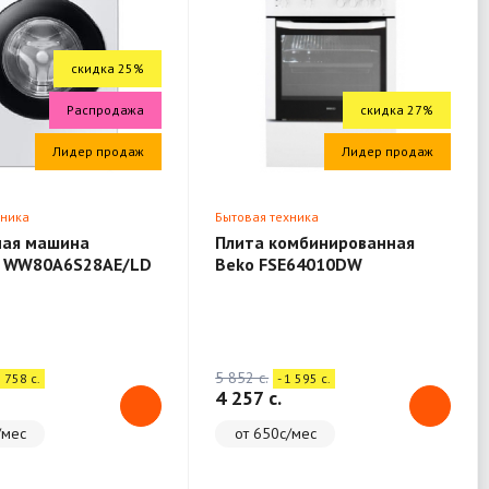
скидка 25%
Распродажа
скидка 27%
Лидер продаж
Лидер продаж
хника
Бытовая техника
ная машина
Плита комбинированная
 WW80A6S28AE/LD
Beko FSE64010DW
5 852 c.
1 758 c.
- 1 595 c.
4 257 c.
/мес
от 650с/мес