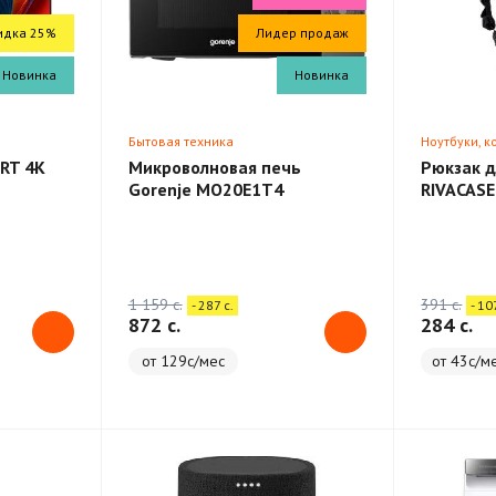
идка 25%
Лидер продаж
Новинка
Новинка
Бытовая техника
Ноутбуки, 
RT 4K
Микроволновая печь
Рюкзак д
Gorenje MO20E1T4
RIVACASE
Backpack
1 159 c.
391 c.
- 287 c.
- 10
872 c.
284 c.
от 129с/мес
от 43с/м