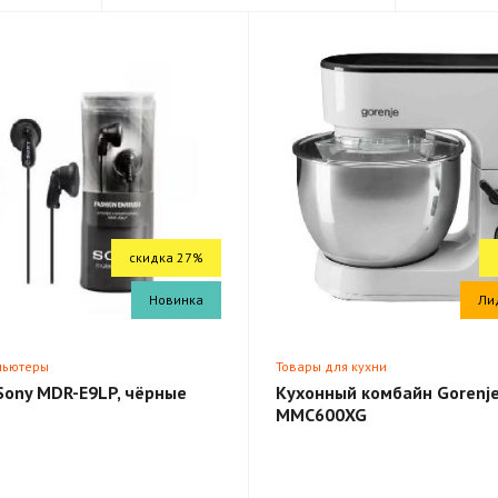
скидка 27%
Новинка
Ли
пьютеры
Товары для кухни
Sony MDR-E9LP, чёрные
Кухонный комбайн Gorenj
MMC600XG