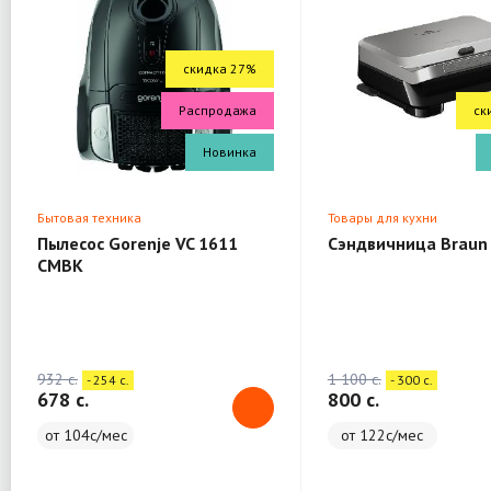
скидка 27%
Распродажа
ск
Новинка
Бытовая техника
Товары для кухни
Пылесос Gorenje VC 1611
Сэндвичница Braun
CMBK
932 c.
1 100 c.
- 254 c.
- 300 c.
678 c.
800 c.
от 104с/мес
от 122с/мес