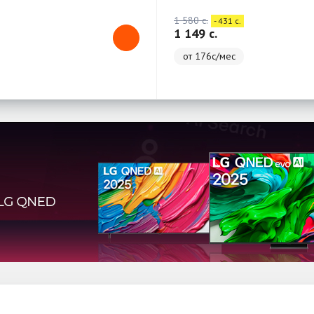
1 580 c.
- 431 c.
1 149 c.
от 176с/мес