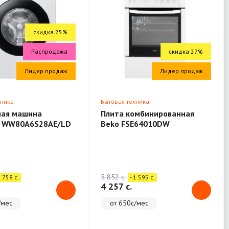
скидка 25%
Распродажа
скидка 27%
Лидер продаж
Лидер продаж
хника
Бытовая техника
ная машина
Плита комбинированная
 WW80A6S28AE/LD
Beko FSE64010DW
5 852 c.
1 758 c.
- 1 595 c.
4 257 c.
/мес
от 650с/мес