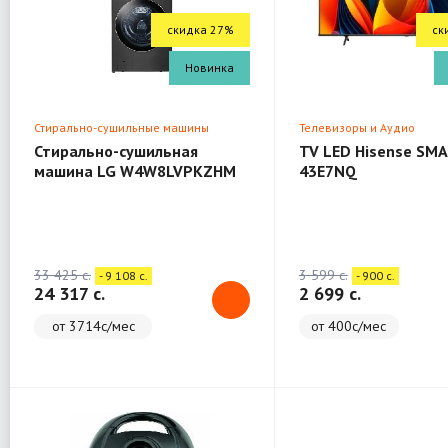
скидка 27%
ск
Новинка
Стирально-сушильные машины
Телевизоры и Аудио
Стирально-сушильная
TV LED Hisense SMA
машина LG W4W8LVPKZHM
43E7NQ
(WashTower)
33 425 c.
3 599 c.
- 9 108 c.
- 900 c.
24 317 c.
2 699 c.
от 3714с/мес
от 400с/мес