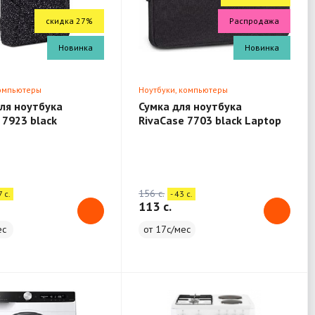
скидка 27%
Распродажа
Новинка
Новинка
компьютеры
Ноутбуки, компьютеры
ля ноутбука
Сумка для ноутбука
 7923 black
RivaCase 7703 black Laptop
 13.3"
sleeve 13.3" / 12
156 c.
7 c.
- 43 c.
113 c.
ес
от 17с/мес