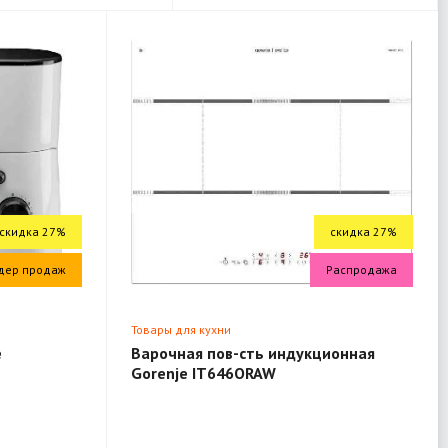
скидка 27%
скидка 27%
дер продаж
Распродажа
Товары для кухни
e
Варочная пов-сть индукционная
Gorenje IT646ORAW