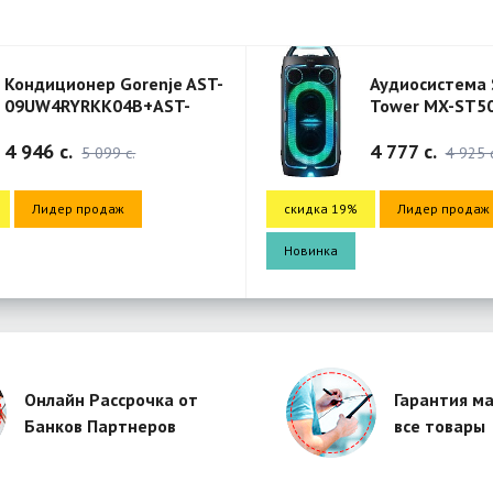
orenje AST-
Аудиосистема Sound
4B+AST-
Tower MX-ST50F/RU
4B
ck
4 777 c.
c.
4 925 c.
скидка 19%
Лидер продаж
Новинка
Онлайн Рассрочка от
Гарантия ма
Банков Партнеров
все товары