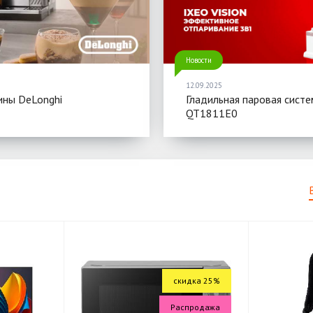
Новости
12.09.2025
ны DeLonghi
Гладильная паровая систе
QT1811E0
скидка 25%
Распродажа