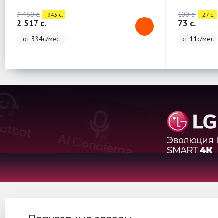
3 460 c.
100 c.
- 943 c.
- 27 c.
2 517 c.
73 c.
от 384с/мес
от 11с/мес