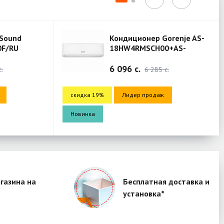
Кондиционер Gorenje AS-
К
18HW4RMSCH00+AS-
1
18HW4RMSCH00 (Mercury)
1
6 096 c.
4
6 285 c.
скидка 19%
Лидер продаж
скидка 19%
Новинка
Новинка
газина на
Бесплатная доставка и
установка*