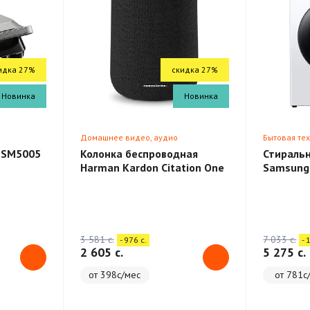
идка 27%
скидка 27%
Новинка
Новинка
Домашнее видео, аудио
Бытовая те
 SM5005
Колонка беспроводная
Стираль
Harman Kardon Citation One
Samsung
3 581 c.
7 033 c.
- 976 c.
- 
2 605 c.
5 275 c.
от 398с/мес
от 781с