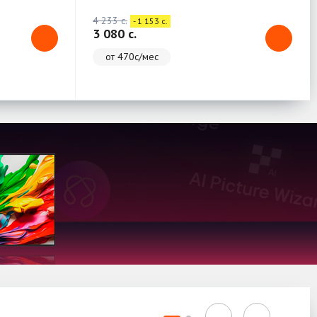
4 233 c.
- 1 153 c.
3 080 c.
от 470с/мес